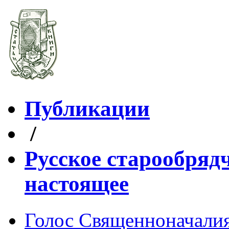
Публикации
/
Русское старообряд
настоящее
Голос Священноначали