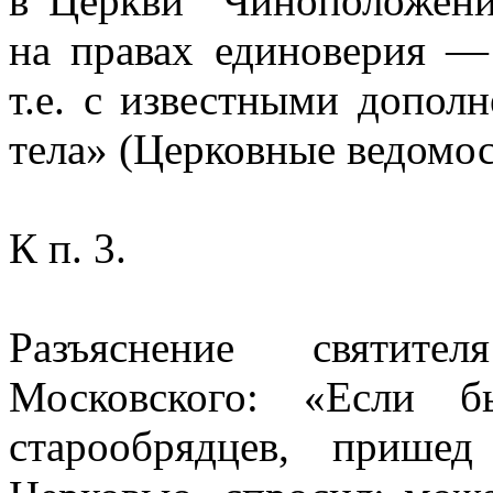
в Церкви "Чиноположен
на правах единоверия —
т.е. с известными допол
тела» (Церковные ведомост
К п. 3.
Разъяснение святите
Московского: «Если 
старообрядцев, прише