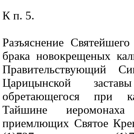
К п. 5.
Разъяснение Святейшего
брака новокрещеных кал
Правительствующий Си
Царицынской заст
обретающегося при к
Тайшине иеромонах
приемлющих Святое Крещ