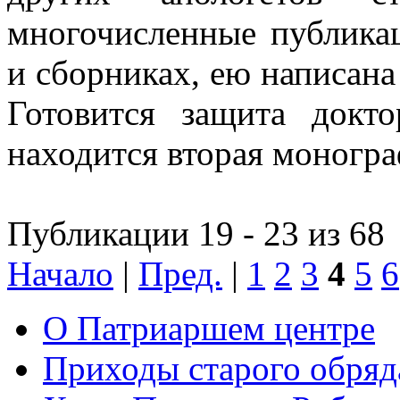
многочисленные публика
и сборниках, ею написана
Готовится защита докто
находится вторая моногра
Публикации 19 - 23 из 68
Начало
|
Пред.
|
1
2
3
4
5
6
О Патриаршем центре
Приходы старого обря