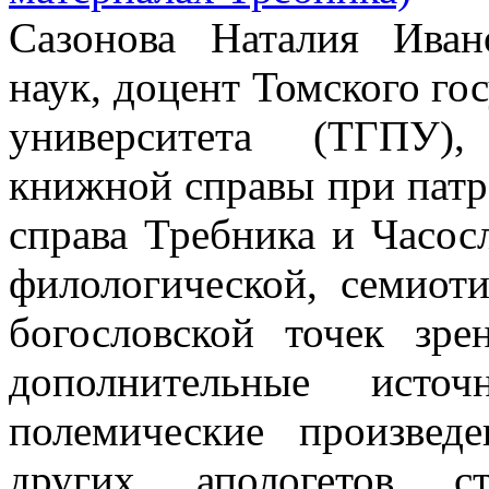
Сазонова Наталия Иван
наук, доцент Томского го
университета (ТГПУ),
книжной справы при патр
справа Требника и Часосл
филологической, семиоти
богословской точек зре
дополнительные исто
полемические произвед
других апологетов ст