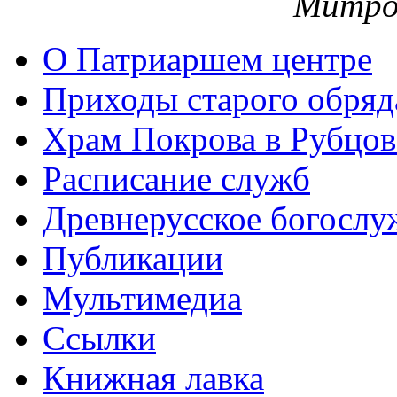
Митро
О Патриаршем центре
Приходы старого обря
Храм Покрова в Рубцов
Расписание служб
Древнерусское богослу
Публикации
Мультимедиа
Ссылки
Книжная лавка