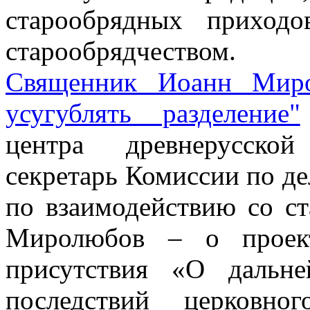
старообрядных приход
старообрядчеством.
Священник Иоанн Миро
усугублять разделение"
центра древнерусской
секретарь Комиссии по д
по взаимодействию со с
Миролюбов – о проект
присутствия «О дальн
последствий церковно