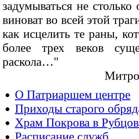
задумываться не столько 
виноват во всей этой траг
как исцелить те раны, ко
более трех веков сущ
раскола…"
Митро
О Патриаршем центре
Приходы старого обря
Храм Покрова в Рубцов
Расписание служб