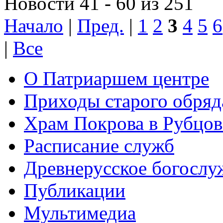
Новости 41 - 60 из 251
Начало
|
Пред.
|
1
2
3
4
5
6
|
Все
О Патриаршем центре
Приходы старого обря
Храм Покрова в Рубцов
Расписание служб
Древнерусское богослу
Публикации
Мультимедиа