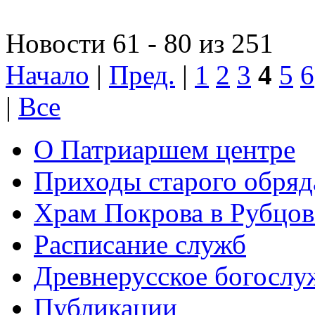
Новости 61 - 80 из 251
Начало
|
Пред.
|
1
2
3
4
5
6
|
Все
О Патриаршем центре
Приходы старого обря
Храм Покрова в Рубцов
Расписание служб
Древнерусское богослу
Публикации