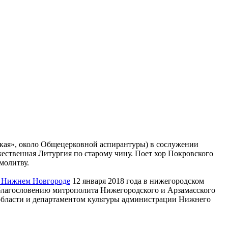
ецкая», около Общецерковной аспирантуры) в сослужении
твенная Литургия по старому чину. Поет хор Покровского
молитву.
в Нижнем Новгороде
12 января 2018 года в нижегородском
о благословению митрополита Нижегородского и Арзамасского
области и департаментом культуры администрации Нижнего