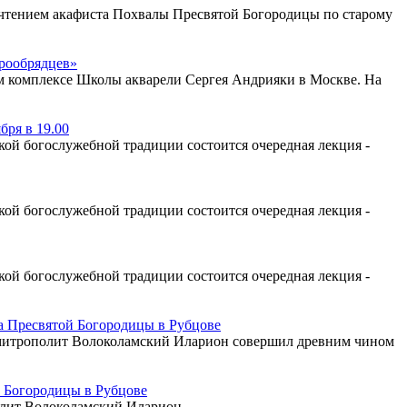
с чтением акафиста Похвалы Пресвятой Богородицы по старому
арообрядцев»
ом комплексе Школы акварели Сергея Андрияки в Москве. На
бря в 19.00
ой богослужебной традиции состоится очередная лекция -
ой богослужебной традиции состоится очередная лекция -
ой богослужебной традиции состоится очередная лекция -
 Пресвятой Богородицы в Рубцове
а митрополит Волоколамский Иларион совершил древним чином
 Богородицы в Рубцове
олит Волоколамский Иларион.