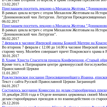
13.02.2017
Приглашаем посетить лекцию о.Михаила Желтова "Дониконовс
В рамках цикла встреч с отцом Михаилом Желтовым на Истори
"Дониконовский чин Литургии. Литургия Преждеосвященных 
06.02.2017
Приглашаем посетить лекцию о.Михаила Желтова "Дониконовск
В рамках цикла встреч с отцом Михаилом Желтовым на Истори
"Дониконовский чин Литургии".
06.02.2017
7 февраля в часовне Иверской иконы Божией Матери на Красн
Во вторник 7 февраля с 12.00 до 14.00 в часовне Иверской и
старому чину. Молебен совершает причт Покровского храма в 
30.01.2017
В Храме Христа Спасителя прошла Конференция «Старый обря
Кроме того, в Патриаршем центре древнерусской богослужебн
Православной Церкви
11.01.2017
Рождественское послание Преосвященнейшего Иоанна, еписко
Текст с сайта Русской Православной Церкви Заграницей
04.01.2017
Состоялось заседание Комиссии по делам старообрядных прихо
16 декабря 2016 года в Отделе внешних церковных связей Мос
делам старообрядных приходов и по взаимодействию со староо
26.12.2016