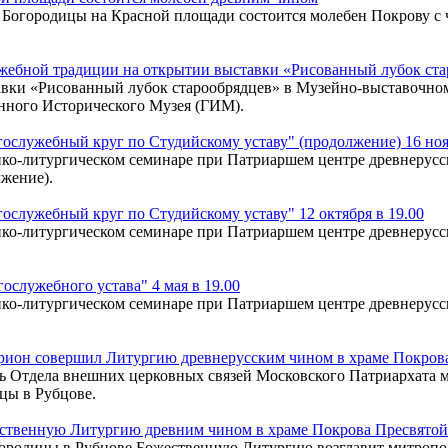
оны Богородицы на Красной площади состоится молебен Покрову 
ужебной традиции на открытии выставки «Рисованный лубок ст
ставки «Рисованный лубок старообрядцев» в Музейно-выставочн
енного Исторического Музея (ГИМ).
ослужебный круг по Студийскому уставу" (продолжение) 16 ноя
ко-литургическом семинаре при Патриаршем центре древнерусск
жение).
служебный круг по Студийскому уставу" 12 октября в 19.00
ко-литургическом семинаре при Патриаршем центре древнерусск
служебного устава" 4 мая в 19.00
ко-литургическом семинаре при Патриаршем центре древнерусск
ион совершил Литургию древнерусским чином в храме Покрова
тель Отдела внешних церковных связей Московского Патриархат
цы в Рубцове.
ственную Литургию древним чином в храме Покрова Пресвятой
огородицы в Рубцове Божественную Литургию возглавит митроп