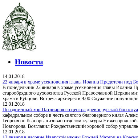
Новости
14.01.2018
22 января в храме усекновения главы Иоанна Предотечи под Б
В понедельник 22 января в храме усекновения главы Иоанна П
старообрядного духовенства Русской Православной Церкви м
храма в Рубцове. Встреча архиерея в 9.00 Служение полунощни
12.01.2018
Праздничный хор Патриаршего центра древнерусской богослу
кафедральном соборе в честь святого благоверного князя Але
Георгия он был организован отделом культуры Нижегородской
Новгорода. Возглавил Рождественский хоровой собор управля
12.01.2018
13 января в часовне Иверской иконы Божией Матери на Красн