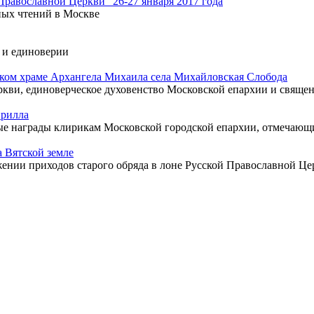
равославной Церкви" 26-27 января 2017 года
ых чтений в Москве
е и единоверии
ком храме Архангела Михаила села Михайловская Слобода
ви, единоверческое духовенство Московской епархии и священ
ирилла
е награды клирикам Московской городской епархии, отмечающи
 Вятской земле
нии приходов старого обряда в лоне Русской Православной Це