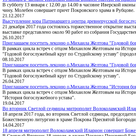
В субботу 13 января с 12.00 до 14.00 в часовне Иверской ик
чину. Молебен совершает причт Покровского храма в Рубцове.
21.12.2017
Выступление хора Патриаршего центра древнерусской богосл
21 декабря 2017 года состоялось торжественное открытие вы
выставке представлено около 90 работ из собрания Государств
26.10.2017
Приглашаем посетить лекцию о.Михаила Желтова "Годовой бог
В рамках цикла встреч с отцом Михаилом Желтовым на Истори
"Годовой богослужебный круг по Студийскому уставу" (продол
08.10.2017
Приглашаем посетить лекцию о.Михаила Желтова "Годовой бого
В рамках цикла встреч с отцом Михаилом Желтовым на Истори
"Годовой богослужебный круг по Студийскому уставу".
26.04.2017
Приглашаем посетить лекцию о.Михаила Желтова "История бого
В рамках цикла встреч с отцом Михаилом Желтовым на Истори
"История богослужебного устава".
19.04.2017
Во вторник Светлой седмицы митрополит Волоколамский Илар
18 апреля 2017 года, во вторник Светлой седмицы, председа
Божественную литургию в храме Покрова Пресвятой Богороди
14.04.2017
18 апреля митрополит Волоколамский Иларион совершит Боже
В Светлый Вторник 18 апреля, в храме Покрова Пресвятой Б