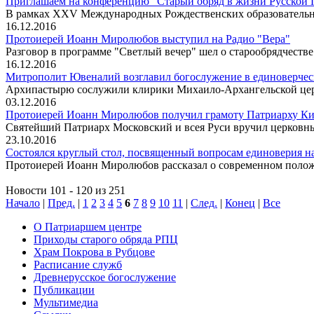
Приглашаем на конференцию "Старый обряд в жизни Русской П
В рамках XXV Международных Рождественских образовательн
16.12.2016
Протоиерей Иоанн Миролюбов выступил на Радио "Вера"
Разговор в программе "Светлый вечер" шел о старообрядчеств
16.12.2016
Митрополит Ювеналий возглавил богослужение в единоверчес
Архипастырю сослужили клирики Михаило-Архангельской церк
03.12.2016
Протоиерей Иоанн Миролюбов получил грамоту Патриарху К
Святейший Патриарх Московский и всея Руси вручил церковны
23.10.2016
Состоялся круглый стол, посвященный вопросам единоверия на
Протоиерей Иоанн Миролюбов рассказал о современном положе
Новости 101 - 120 из 251
Начало
|
Пред.
|
1
2
3
4
5
6
7
8
9
10
11
|
След.
|
Конец
|
Все
О Патриаршем центре
Приходы старого обряда РПЦ
Храм Покрова в Рубцове
Расписание служб
Древнерусское богослужение
Публикации
Мультимедиа