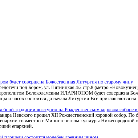
ором будет совершена Божественная Литургия по старому чину
редотечи под Бором, ул. Пятницкая 4/2 стр.8 (метро «Новокузн
итрополитом Волоколамским ИЛАРИОНОМ будет совершена Божес
цы и часов состоится до начала Литургии Все приглашаются на 
жебной традиции выступил на Рождественском хоровом соборе 
ксандра Невского прошел XII Рождественский хоровой собор. П
 епархии совместно с Министерством культуры Нижегородской 
ющий епархией.
ой площади состоится молебен древним чином