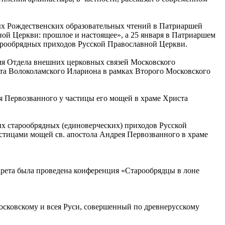
х Рождественских образовательных чтений в Патриаршей
ой Церкви: прошлое и настоящее», а 25 января в Патриаршем
арообрядных приходов Русской Православной Церкви.
ля Отдела внешних церковных связей Московского
ита Волоколамского Илариона в рамках Второго Московского
ея Первозванного у частицы его мощей в храме Христа
х старообрядных (единоверческих) приходов Русской
астицами мощей св. апостола Андрея Первозванного в храме
арета была проведена конференция «Cтарообрядцы в лоне
осковскому и всея Руси, совершенный по древнерусскому