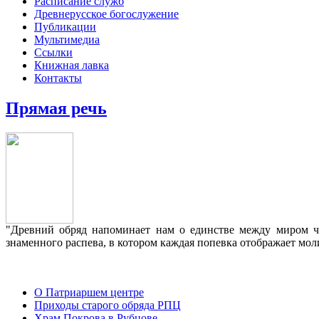
Расписание служб
Древнерусское богослужение
Публикации
Мультимедиа
Ссылки
Книжная лавка
Контакты
Прямая речь
"Древний обряд напоминает нам о единстве между миром че
знаменного распева, в котором каждая попевка отображает мо
О Патриаршем центре
Приходы старого обряда РПЦ
Храм Покрова в Рубцове