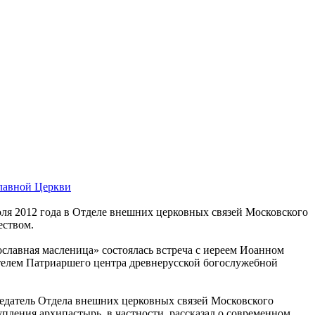
славной Церкви
ля 2012 года в Отделе внешних церковных связей Московского
еством.
славная масленица» состоялась встреча с иереем Иоанном
телем Патриаршего центра древнерусской богослужебной
седатель Отдела внешних церковных связей Московского
ения архипастырь, в частности, рассказал о современном