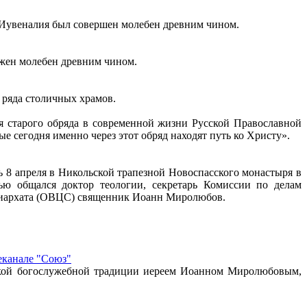
 Иувеналия был совершен молебен древним чином.
ужен молебен древним чином.
 ряда столичных храмов.
я старого обряда в современной жизни Русской Православной
ые сегодня именно через этот обряд находят путь ко Христу».
ь 8 апреля в Никольской трапезной Новоспасского монастыря в
ью общался доктор теологии, секретарь Комиссии по делам
триархата (ОВЦС) священник Иоанн Миролюбов.
еканале "Союз"
усской богослужебной традиции иереем Иоанном Миролюбовым,