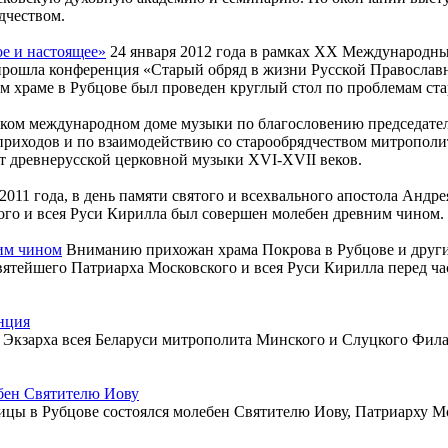
дчеством.
е и настоящее»
24 января 2012 года в рамках XX Международны
прошла конференция «Старый обряд в жизни Русской Православн
м храме в Рубцове был проведен круглый стол по проблемам ст
ском международном доме музыки по благословению председате
 приходов и по взаимодействию со старообрядчеством митропол
т древнерусской церковной музыки XVI-XVII веков.
2011 года, в день памяти святого и всехвального апостола Андр
го и всея Руси Кирилла был совершен молебен древним чином.
ним чином
Вниманию прихожан храма Покрова в Рубцове и други
вятейшего Патриарха Московского и всея Руси Кирилла перед ч
нция
о Экзарха всея Беларуси митрополита Минского и Слуцкого Фил
ебен Святителю Иову
дицы в Рубцове состоялся молебен Святителю Иову, Патриарху М