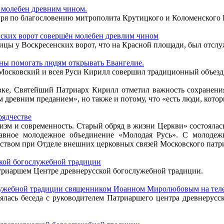
 молебен древним чином.
ыря по благословению митрополита Крутицкого и Коломенского
нских ворот совершён молебен древлим чином
дицы у Воскресенских ворот, что на Красной площади, был отсл
ны помогать людям открывать Евангелие.
 Московский и всея Руси Кирилл совершил традиционный объезд
вке, Святейший Патриарх Кирилл отметил важность сохранени
м древним преданием», но также и потому, что «есть люди, котор
рядчестве
атизм и современность. Старый обряд в жизни Церкви» состоялас
лавное молодежное объединение «Молодая Русь». С молодеж
чеством при Отделе внешних церковных связей Московского па
ской богослужебной традиции
атриаршем Центре древнерусской богослужебной традиции.
служебной традиции священником Иоанном Миролюбовым на тел
стоялась беседа с руководителем Патриаршего центра древнер