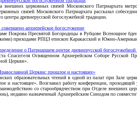
древнерусской богослужебной традиции
дела внешних церковных связей Московского Патриархата митр
церковных связей Московского Патриархата рассказал собесед
о центра древнерусской богослужебной традиции.
 совершено архиерейское богослужение
 в храме Покрова Пресвятой Богородицы в Рубцове Всенощное б
скими) приходами РПЦЗ епископ Каракасский и Южно-Американ
ределение о Патриаршем центре древнерусской богослужебной
ста Спасителя Освященном Архиерейском Соборе Русской П
ной Церкви».
 Православной Церкви: прошлое и настоящее»
нских образовательных чтений в одной из палат при Зале це
ое и настоящее». Возглавил работу конференции, проходящей 
взаимодействию со старообрядчеством при Отделе внешних цер
инь), недавно назначенный Архиерейским Синодом по совмест