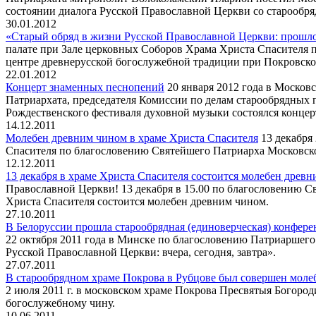
состоянии диалога Русской Православной Церкви со старообря
30.01.2012
«Старый обряд в жизни Русской Православной Церкви: прошло
палате при Зале церковных Соборов Храма Христа Спасителя 
центре древнерусской богослужебной традиции при Покровско
22.01.2012
Концерт знаменных песнопений
20 января 2012 года в Москов
Патриархата, председателя Комиссии по делам старообрядных
Рождественского фестиваля духовной музыки состоялся концер
14.12.2011
Молебен древним чином в храме Христа Спасителя
13 декабря 
Спасителя по благословению Святейшего Патриарха Московско
12.12.2011
13 декабря в храме Христа Спасителя состоится молебен древ
Православной Церкви! 13 декабря в 15.00 по благословению С
Христа Спасителя состоится молебен древним чином.
27.10.2011
В Белоруссии прошла старообрядная (единоверческая) конфере
22 октября 2011 года в Минске по благословению Патриаршег
Русской Православной Церкви: вчера, сегодня, завтра».
27.07.2011
В старообрядном храме Покрова в Рубцове был совершен мол
2 июля 2011 г. в московском храме Покрова Пресвятыя Богоро
богослужебному чину.
10.06.2011