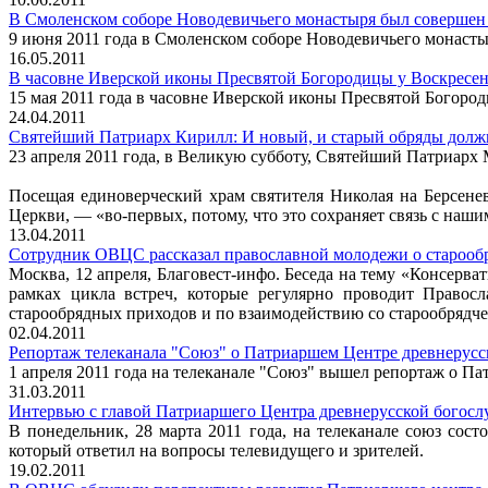
В Смоленском соборе Новодевичьего монастыря был совершен
9 июня 2011 года в Смоленском соборе Новодевичьего монаст
16.05.2011
В часовне Иверской иконы Пресвятой Богородицы у Воскресе
15 мая 2011 года в часовне Иверской иконы Пресвятой Богоро
24.04.2011
Святейший Патриарх Кирилл: И новый, и старый обряды долж
23 апреля 2011 года, в Великую субботу, Святейший Патриарх
Посещая единоверческий храм святителя Николая на Берсене
Церкви, ― «во-первых, потому, что это сохраняет связь с наши
13.04.2011
Сотрудник ОВЦС рассказал православной молодежи о старооб
Москва, 12 апреля, Благовест-инфо. Беседа на тему «Консерв
рамках цикла встреч, которые регулярно проводит Правос
старообрядных приходов и по взаимодействию со старообряд
02.04.2011
Репортаж телеканала "Союз" о Патриаршем Центре древнерус
1 апреля 2011 года на телеканале "Союз" вышел репортаж о П
31.03.2011
Интервью с главой Патриаршего Центра древнерусской бого
В понедельник, 28 марта 2011 года, на телеканале союз со
который ответил на вопросы телевидущего и зрителей.
19.02.2011