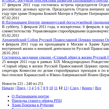
В ОВЦС обсудили перспективы развития Патриаршего центра 
17 февраля 2011 года состоялась встреча председателя От
российских деловых кругов. Председатель Отдела внешних 
году при храме Покрова Божией Матери в Рубцове Патриаршег
07.02.2011
В Патриаршем Центре древнерусской богослужебной традиции
В субботу, 5 февраля 2011 года, и воскресенье, 6 февраля,
совместительству Управляющим старообрядными (единоверче
05.02.2011
Архиерейский Собор Русской Православной Церкви принял Оп
4 февраля 2011 года на проходящем в Москве в Храме Хри
внутренней жизни и внешней деятельности Русской Православ
28.01.2011
Состоялось заседание секции «Старый обряд в жизни Русской
25 января 2011 года в рамках XIX Международных Рождестве
«Старый обряд в жизни Русской Православной Церкви: прошл
секретарь Комиссии по делам старообрядных приходов и по 
был епископ Каракасский и Южно-Американский Иоанн (Берз
Новости 221 - 240 из 251
Начало
|
Пред.
|
3
4
5
6
7
8
9
10
11
12
13
|
След.
|
Конец
|
Все
О Патриаршем центре
Приходы старого обряда РПЦ
Храм Покрова в Рубцове