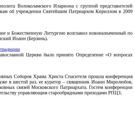
ополита Волоколамского Илариона с группой представителей
никам об учреждении Святейшим Патриархом Кириллом в 2009
дение и Божественную Литургию возглавил новоназначенный по
ский Иоанн (Берзинь).
 традиции
равославной Церкви было принято Определение «О вопросах
рковных Соборов Храма Христа Спасителя прошла конференция
уже в шестой раз, ее куратор – священник Иоанн Миролюбов,
ковных связей Московского Патриархата. Гостем конференции
ительству управляющим старообрядными приходами РПЦЗ.