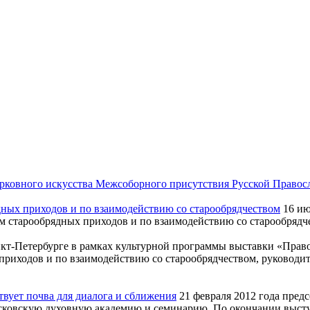
ерковного искусства Межсоборного присутствия Русской Право
дных приходов и по взаимодействию со старообрядчеством
16 ию
ам старообрядных приходов и по взаимодействию со старообрядч
нкт-Петербурге в рамках культурной программы выставки «Право
риходов и по взаимодействию со старообрядчеством, руководи
вует почва для диалога и сближения
21 февраля 2012 года пред
овскую духовную академию и семинарию. По окончании выступл