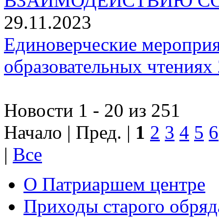
ВЗАИМОДЕЙСТВИЮ СО
29.11.2023
Единоверческие мероприя
образовательных чтениях 
Новости 1 - 20 из 251
Начало | Пред. |
1
2
3
4
5
6
|
Все
О Патриаршем центре
Приходы старого обря