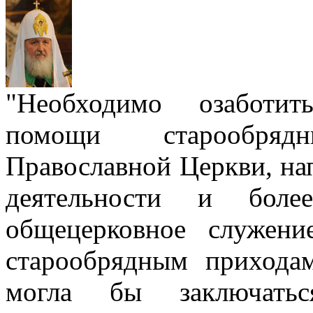
"Необходимо озаботит
помощи старообря
Православной Церкви, на
деятельности и боле
общецерковное служен
старообрядным прихода
могла бы заключать