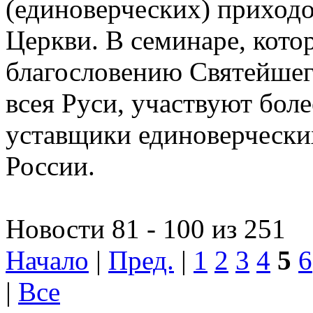
(единоверческих) приход
Церкви. В семинаре, кото
благословению Святейшег
всея Руси, участвуют боле
уставщики единоверчески
России.
Новости 81 - 100 из 251
Начало
|
Пред.
|
1
2
3
4
5
6
|
Все