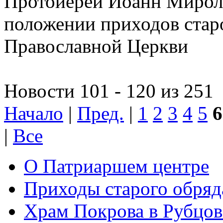
Протоиерей Иоанн Миролю
положении приходов старо
Православной Церкви
Новости 101 - 120 из 251
Начало
|
Пред.
|
1
2
3
4
5
6
|
Все
О Патриаршем центре
Приходы старого обря
Храм Покрова в Рубцов