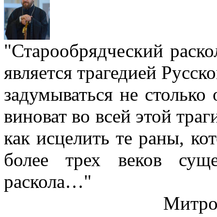
"Старообрядческий раскол
является трагедией Русс
задумываться не столько 
виноват во всей этой траг
как исцелить те раны, ко
более трех веков сущ
раскола…"
Митро