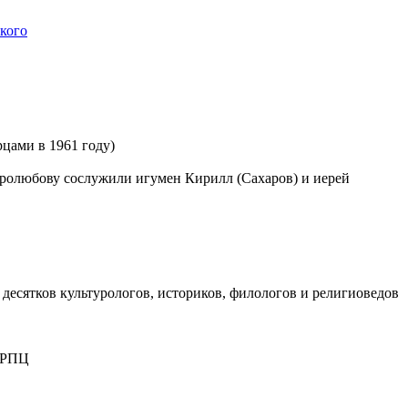
кого
рцами в 1961 году)
любову сослужили игумен Кирилл (Сахаров) и иерей
 десятков культурологов, историков, филологов и религиоведов
и РПЦ