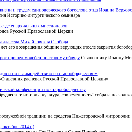
жизни и трудам единоверческого богослова отца Иоанна Верховс
тия Историко-литургического семинара
езде епархиальных миссионеров
ходов Русской Православной Церкви
аила села Михайловская Слобода
5 лет его возвращения общине верующих (после закрытия богобо
рот прошел молебен по старому обряду
Священнику Иоанну Миро
дов и по взаимодействию со старообрядчеством
«О древних распевах Русской Православной Церкви»
ческой конференции по старообрядчеству
дчество: история, культура, современность" собрала несколько
огослужебной традиции на средства Нижегородской митрополи
 октябрь 2014 г.)
оверческого храма Свт.Николы в Санкт-Петербурге