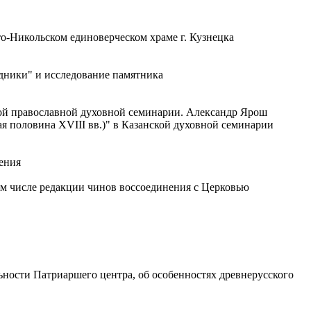
о-Никольском единоверческом храме г. Кузнецка
дники" и исследование памятника
ой православной духовной семинарии. Александр Ярош
я половина XVIII вв.)" в Казанской духовной семинарии
ения
ом числе редакции чинов воссоединения с Церковью
льности Патриаршего центра, об особенностях древнерусского