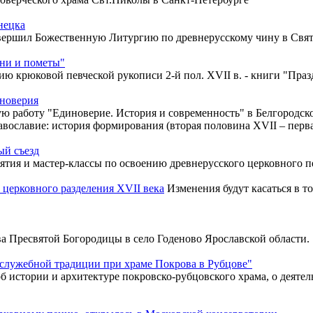
нецка
овершил Божественную Литургию по древнерусскому чину в Свят
ени и пометы"
ю крюковой певческой рукописи 2-й пол. XVII в. - книги "Праз
иноверия
 работу "Единоверие. История и современность" в Белгородск
вославие: история формирования (вторая половина XVII – перва
ый съезд
ятия и мастер-классы по освоению древнерусского церковного п
церковного разделения XVII века
Изменения будут касаться в т
 Пресвятой Богородицы в село Годеново Ярославской области.
служебной традиции при храме Покрова в Рубцове"
б истории и архитектуре покровско-рубцовского храма, о деяте