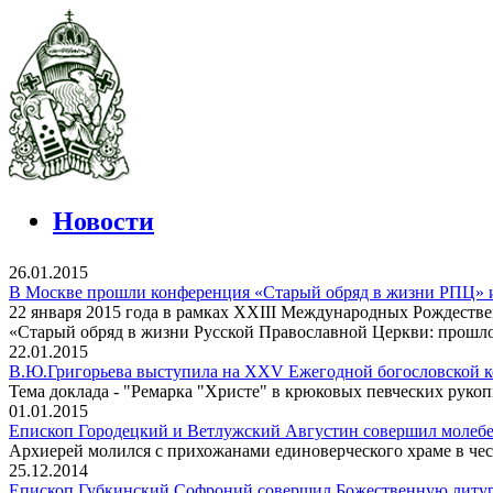
Новости
26.01.2015
В Москве прошли конференция «Старый обряд в жизни РПЦ» и
22 января 2015 года в рамках XXIII Международных Рождеств
«Старый обряд в жизни Русской Православной Церкви: прошло
22.01.2015
В.Ю.Григорьева выступила на XXV Ежегодной богословской
Тема доклада - "Ремарка "Христе" в крюковых певческих рукопи
01.01.2015
Епископ Городецкий и Ветлужский Августин совершил молебе
Архиерей молился с прихожанами единоверческого храме в чес
25.12.2014
Епископ Губкинский Софроний совершил Божественную литур