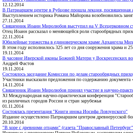
12.12.2014
В Патриаршем центре в Рубцове прошла лекция, посвященная 
Выступлением историка Романа Майорова возобновились заня
27.11.2014
Священник Иоанн Миролюбов выступил на V Всецерковном съ
Отец Иоанн рассказал о меняющейся роли старообрядных при
22.11.2014
Юбилейные торжества в единоверческом храме Архангела Мих
В этом году исполнилось 325 лет со дня сооружения храма и 2
19.11.2014
В часовне Иверской иконы Божией Матери у Воскресенских во
Андрей Фастов
19.11.2014
Состоялось заседание Комиссии по делам старообрядных прихо
Участники высказали предложения по содержанию документа 
14.11.2014
Священник Иоанн Миролюбов принял участие в научно-практи
XI Международная научно-практическая конференция "Старообря
из различных городов России и стран зарубежья
01.11.2014
Состоялась презентация "Книги инока Иосифа Ловзунского"
Издание осуществлено Патриаршим центром древнерусской б
20.10.2014
"В хоре с древними отцами" (газета "Православный Петербург",
Интервью с протоиереем Петром Чубаровым, настоятелем един