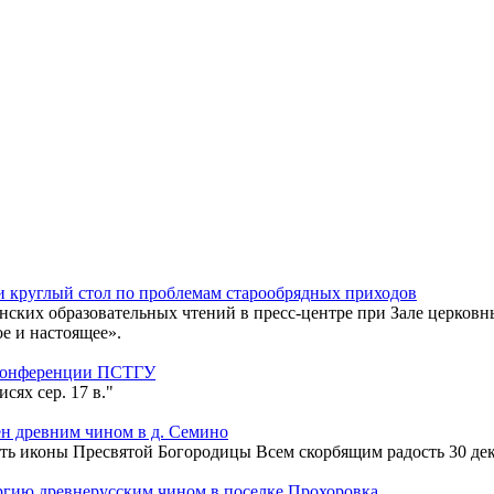
 круглый стол по проблемам старообрядных приходов
енских образовательных чтений в пресс-центре при Зале церко
е и настоящее».
 конференции ПСТГУ
сях сер. 17 в."
н древним чином в д. Семино
ть иконы Пресвятой Богородицы Всем скорбящим радость 30 дек
гию древнерусским чином в поселке Прохоровка