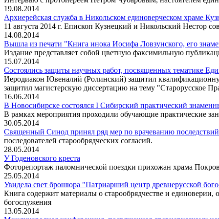
19.08.2014
Архиерейская служба в Никольском единоверческом храме Куз
11 августа 2014 г. Епископ Кузнецкий и Никольский Нестор с
14.08.2014
Вышла из печати "Книга инока Иосифа Ловзунского, его знам
Издание представляет собой цветную факсимильную публикаци
15.07.2014
Состоялись защиты научных работ, посвященных тематике Ед
Иеродиакон Ювеналий (Ролинский) защитил квалификационную
защитил магистерскую диссертацию на тему "Старорусское Пра
16.06.2014
В Новосибирске состоялся I Сибирский практический знаменн
В рамках мероприятия проходили обучающие практические зан
30.05.2014
Священный Синод принял ряд мер по врачеванию последствий 
последователей старообрядческих согласий.
28.05.2014
У Годеновского креста
Фоторепортаж паломнической поездки прихожан храма Покрова
25.05.2014
Увидела свет брошюра "Патриарший центр древнерусской бого
Книга содержит материалы о старообрядчестве и единоверии, о
богослужения
13.05.2014