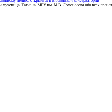
рковному пению, открылась в Московской консерватории
 мученицы Татианы МГУ им. М.В. Ломоносова обо всех песнотв