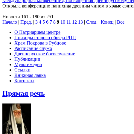
Международная конференция, посвященная древнерусскому це
Открыла конференцию панихида древним чином в храме святой
Новости 161 - 180 из 251
Начало
|
Пред.
|
3
4
5
6
7
8
9
10
11
12
13
|
След.
|
Конец
|
Все
О Патриаршем центре
Приходы старого обряда РПЦ
Храм Покрова в Рубцове
Расписание служб
Древнерусское богослужение
Публикации
Мультимедиа
Ссылки
Книжная лавка
Контакты
Прямая речь