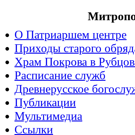
Митропо
О Патриаршем центре
Приходы старого обря
Храм Покрова в Рубцов
Расписание служб
Древнерусское богослу
Публикации
Мультимедиа
Ссылки