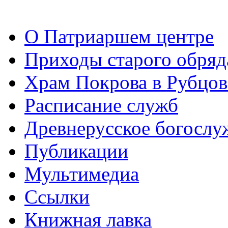
О Патриаршем центре
Приходы старого обря
Храм Покрова в Рубцов
Расписание служб
Древнерусское богослу
Публикации
Мультимедиа
Ссылки
Книжная лавка