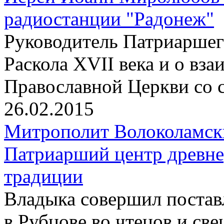
радиостанции "Радонеж"
Pуководитель Патриаршего
Раскола XVII века и о вз
Православной Церкви со 
26.02.2015
Митрополит Волоколамск
Патриарший центр древне
традиции
Владыка совершил постав
в Рубцове во чтецов и св