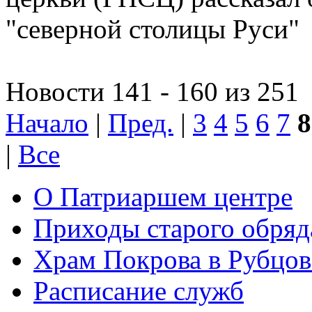
"северной столицы Руси"
Новости 141 - 160 из 251
Начало
|
Пред.
|
3
4
5
6
7
8
|
Все
О Патриаршем центре
Приходы старого обря
Храм Покрова в Рубцов
Расписание служб