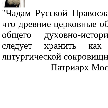
"Чадам Русской Правосл
что древние церковные о
общего духовно-истор
следует хранить как
литургической сокровищн
Патриарх Моск