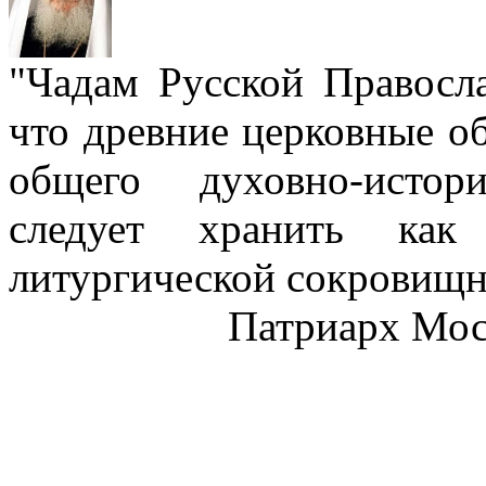
"Чадам Русской Правосл
что древние церковные о
общего духовно-истор
следует хранить как
литургической сокровищн
Патриарх Моск