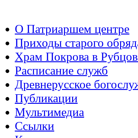
О Патриаршем центре
Приходы старого обря
Храм Покрова в Рубцов
Расписание служб
Древнерусское богослу
Публикации
Мультимедиа
Ссылки