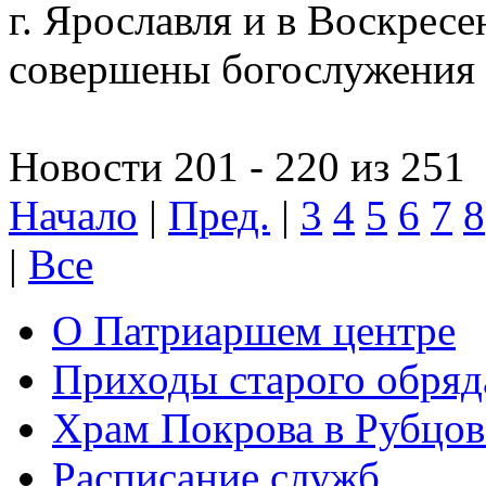
г. Ярославля и в Воскресе
совершены богослужения
Новости 201 - 220 из 251
Начало
|
Пред.
|
3
4
5
6
7
8
|
Все
О Патриаршем центре
Приходы старого обря
Храм Покрова в Рубцов
Расписание служб