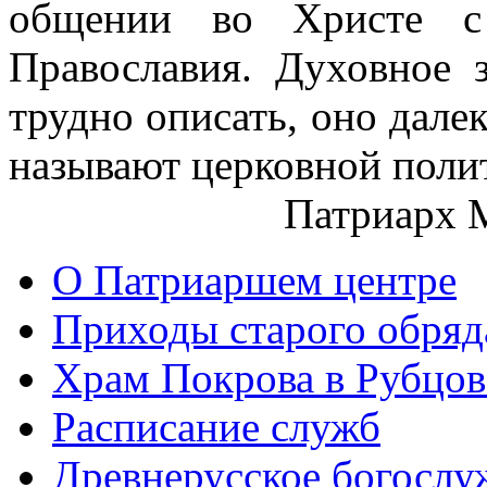
общении во Христе с 
Православия. Духовное 
трудно описать, оно далек
называют церковной поли
Патриарх 
О Патриаршем центре
Приходы старого обря
Храм Покрова в Рубцов
Расписание служб
Древнерусское богослу