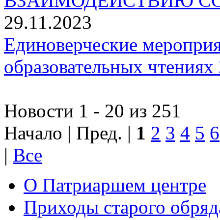
ВЗАИМОДЕЙСТВИЮ СО
29.11.2023
Единоверческие мероприя
образовательных чтениях 
Новости 1 - 20 из 251
Начало | Пред. |
1
2
3
4
5
6
|
Все
О Патриаршем центре
Приходы старого обря