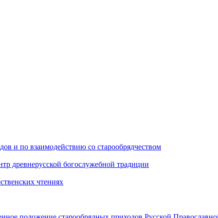
дов и по взаимодействию со старообрядчеством
тр древнерусской богослужебной традиции
ственских чтениях
нное положение старообрядных приходов Русской Православн