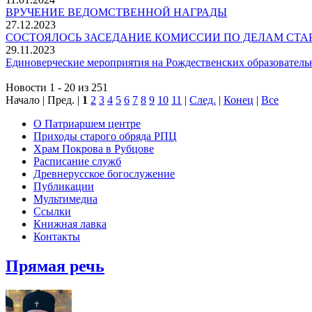
ВРУЧЕНИЕ ВЕДОМСТВЕННОЙ НАГРАДЫ
27.12.2023
СОСТОЯЛОСЬ ЗАСЕДАНИЕ КОМИССИИ ПО ДЕЛАМ СТА
29.11.2023
Единоверческие мероприятия на Рождественских образователь
Новости 1 - 20 из 251
Начало | Пред. |
1
2
3
4
5
6
7
8
9
10
11
|
След.
|
Конец
|
Все
О Патриаршем центре
Приходы старого обряда РПЦ
Храм Покрова в Рубцове
Расписание служб
Древнерусское богослужение
Публикации
Мультимедиа
Ссылки
Книжная лавка
Контакты
Прямая речь