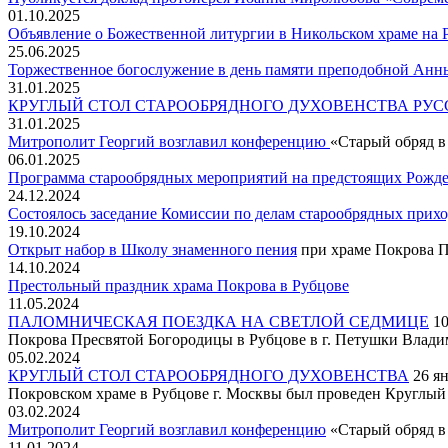
01.10.2025
Объявление о Божественной литургии в Никольском храме на
25.06.2025
Торжественное богослужение в день памяти преподобной Ан
31.01.2025
КРУГЛЫЙ СТОЛ СТАРООБРЯДНОГО ДУХОВЕНСТВА РУ
31.01.2025
Митрополит Георгий возглавил конференцию
«Старый обряд в
06.01.2025
Программа старообрядных мероприятий на предстоящих Рожде
24.12.2024
Состоялось заседание Комиссии по делам старообрядных прих
19.10.2024
Открыт набор в Школу знаменного пения
при храме Покрова П
14.10.2024
Престольный праздник храма Покрова в Рубцове
11.05.2024
ПАЛОМНИЧЕСКАЯ ПОЕЗДКА НА СВЕТЛОЙ СЕДМИЦЕ
10
Покрова Пресвятой Богородицы в Рубцове в г. Петушки Влади
05.02.2024
КРУГЛЫЙ СТОЛ СТАРООБРЯДНОГО ДУХОВЕНСТВА
26 ян
Покровском храме в Рубцове г. Москвы был проведен Круглый
03.02.2024
Митрополит Георгий возглавил конференцию
«Старый обряд в
11.01.2024