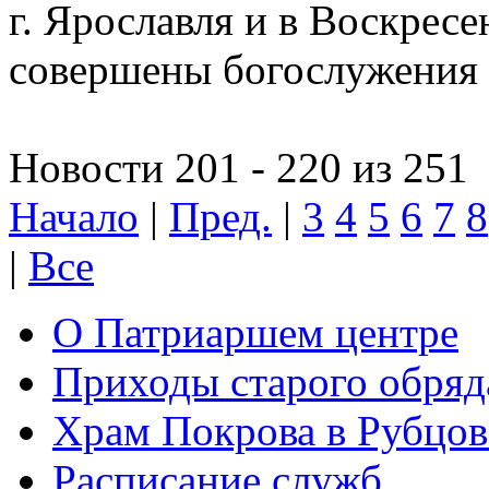
г. Ярославля и в Воскресе
совершены богослужения
Новости 201 - 220 из 251
Начало
|
Пред.
|
3
4
5
6
7
8
|
Все
О Патриаршем центре
Приходы старого обря
Храм Покрова в Рубцов
Расписание служб