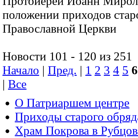
Протоиерей Иоанн Миролю
положении приходов старо
Православной Церкви
Новости 101 - 120 из 251
Начало
|
Пред.
|
1
2
3
4
5
6
|
Все
О Патриаршем центре
Приходы старого обря
Храм Покрова в Рубцов