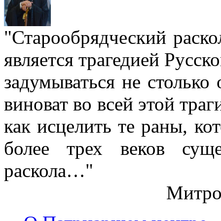
"Старообрядческий раскол
является трагедией Русс
задумываться не столько 
виноват во всей этой траг
как исцелить те раны, ко
более трех веков сущ
раскола…"
Митро