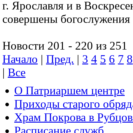
г. Ярославля и в Воскресе
совершены богослужения
Новости 201 - 220 из 251
Начало
|
Пред.
|
3
4
5
6
7
8
|
Все
О Патриаршем центре
Приходы старого обря
Храм Покрова в Рубцов
Расписание служб