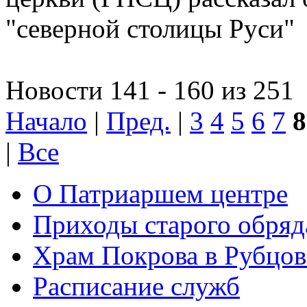
"северной столицы Руси"
Новости 141 - 160 из 251
Начало
|
Пред.
|
3
4
5
6
7
8
|
Все
О Патриаршем центре
Приходы старого обря
Храм Покрова в Рубцов
Расписание служб