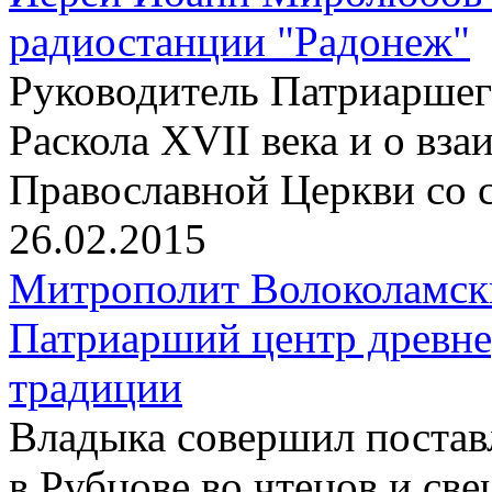
радиостанции "Радонеж"
Pуководитель Патриаршего
Раскола XVII века и о вз
Православной Церкви со 
26.02.2015
Митрополит Волоколамск
Патриарший центр древне
традиции
Владыка совершил постав
в Рубцове во чтецов и св