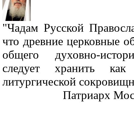
"Чадам Русской Правосл
что древние церковные о
общего духовно-истор
следует хранить как
литургической сокровищн
Патриарх Моск