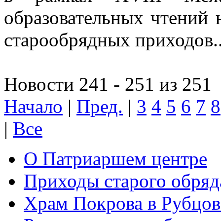
образовательных чтений 
старообрядных приходов..
Новости 241 - 251 из 251
Начало
|
Пред.
|
3
4
5
6
7
8
|
Все
О Патриаршем центре
Приходы старого обря
Храм Покрова в Рубцов