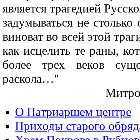
является трагедией Русс
задумываться не столько 
виноват во всей этой траг
как исцелить те раны, ко
более трех веков сущ
раскола…"
Митро
О Патриаршем центре
Приходы старого обря
Храм Покрова в Рубцов