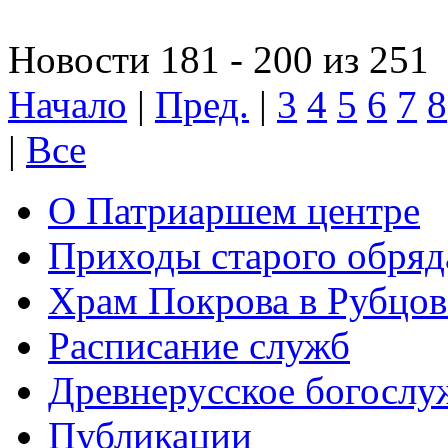
Новости 181 - 200 из 251
Начало
|
Пред.
|
3
4
5
6
7
8
|
Все
О Патриаршем центре
Приходы старого обря
Храм Покрова в Рубцов
Расписание служб
Древнерусское богослу
Публикации