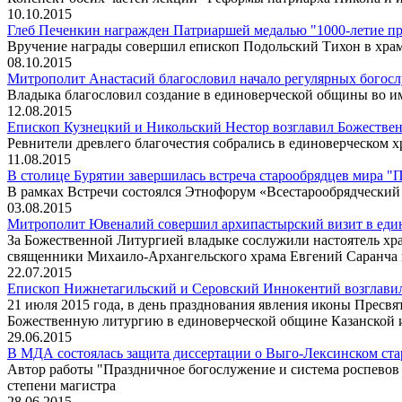
10.10.2015
Глеб Печенкин награжден Патриаршей медалью "1000-летие пр
Вручение награды совершил епископ Подольский Тихон в хр
08.10.2015
Митрополит Анастасий благословил начало регулярных богос
Владыка благословил создание в единоверческой общины во и
12.08.2015
Епископ Кузнецкий и Никольский Нестор возглавил Божестве
Ревнители древлего благочестия собрались в единоверческом 
11.08.2015
В столице Бурятии завершилась встреча старообрядцев мира "
В рамках Встречи состоялся Этнофорум «Всестарообрядческий 
03.08.2015
Митрополит Ювеналий совершил архипастырский визит в еди
За Божественной Литургией владыке сослужили настоятель хр
священники Михаило-Архангельского храма Евгений Саранча и
22.07.2015
Епископ Нижнетагильский и Серовский Иннокентий возглавил
21 июля 2015 года, в день празднования явления иконы Прес
Божественную литургию в единоверческой общине Казанской 
29.06.2015
В МДА состоялась защита диссертации о Выго-Лексинском ст
Автор работы "Праздничное богослужение и система роспевов
степени магистра
28.06.2015