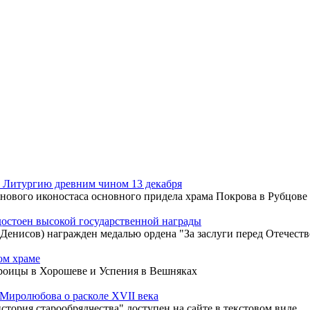
Литургию древним чином 13 декабря
нового иконостаса основного придела храма Покрова в Рубцове
достоен высокой государственной награды
енисов) награжден медалью ордена "За заслуги перед Отечество
ом храме
Троицы в Хорошеве и Успения в Вешняках
Миролюбова о расколе XVII века
тория старообрядчества" доступен на сайте в текстовом виде