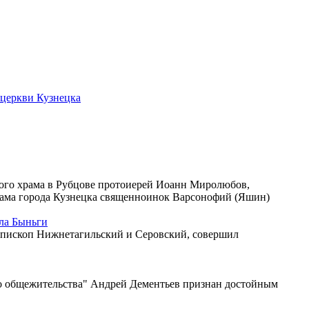
 церкви Кузнецка
ого храма в Рубцове протоиерей Иоанн Миролюбов,
рама города Кузнецка священноинок Варсонофий (Яшин)
ла Быньги
 епископ Нижнетагильский и Серовский, совершил
го общежительства" Андрей Дементьев признан достойным