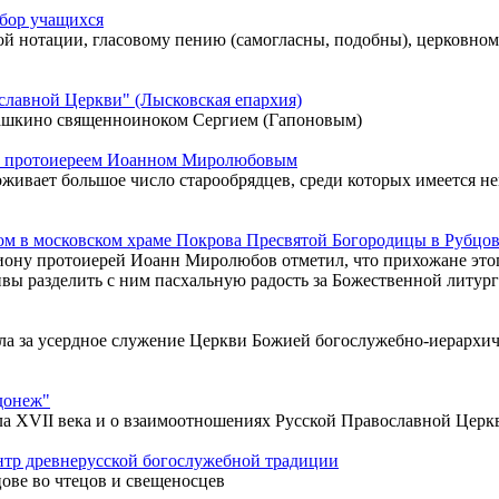
абор учащихся
ой нотации, гласовому пению (самогласны, подобны), церковном
славной Церкви" (Лысковская епархия)
рашкино священноиноком Сергием (Гапоновым)
 с протоиереем Иоанном Миролюбовым
роживает большое число старообрядцев, среди которых имеется 
м в московском храме Покрова Пресвятой Богородицы в Рубцо
ону протоиерей Иоанн Миролюбов отметил, что прихожане этог
ивы разделить с ним пасхальную радость за Божественной литур
ла за усердное служение Церкви Божией богослужебно-иерархич
донеж"
ла XVII века и о взаимоотношениях Русской Православной Церк
тр древнерусской богослужебной традиции
ове во чтецов и свещеносцев