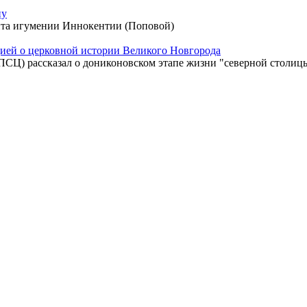
ну
ита игумении Иннокентии (Поповой)
ией о церковной истории Великого Новгорода
ПСЦ) рассказал о дониконовском этапе жизни "северной столиц