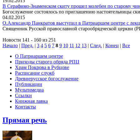
19.02.2015
В Серафимо-Знаменском скиту прошел молебен по старому чи
Богослужение состоялось по приглашению настоятельницы ск
04.02.2015
О.Александр Панкратов выступил в Патриаршем центре с лекц
Священник Русской православной старообрядческой церкви (Р
Новости 141 - 160 из 251
Начало
|
Пред.
|
3
4
5
6
7
8
9
10
11
12
13
|
След.
|
Конец
|
Все
О Патриаршем центре
Приходы старого обряда РПЦ
Храм Покрова в Рубцове
Расписание служб
Древнерусское богослужение
Публикации
Мультимедиа
Ссылки
Книжная лавка
Контакты
Прямая речь