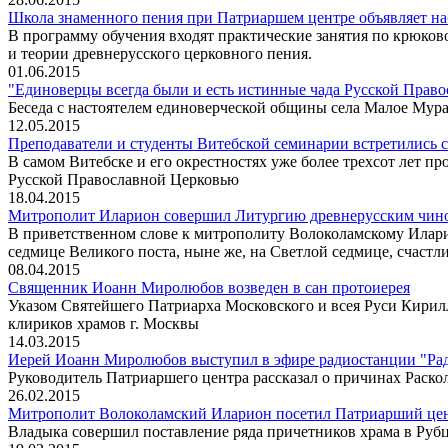
Школа знаменного пения при Патриаршем центре объявляет н
В программу обучения входят практические занятия по крюков
и теории древнерусского церковного пения.
01.06.2015
"Единоверцы всегда были и есть истинные чада Русской Право
Беседа с настоятелем единоверческой общины села Малое Му
12.05.2015
Преподаватели и студенты Витебской семинарии встретились
В самом Витебске и его окрестностях уже более трехсот лет п
Русской Православной Церковью
18.04.2015
Митрополит Иларион совершил Литургию древнерусским чино
В приветственном слове к митрополиту Волоколамскому Илари
седмице Великого поста, ныне же, на Светлой седмице, счастл
08.04.2015
Священник Иоанн Миролюбов возведен в сан протоиерея
Указом Святейшего Патриарха Московского и всея Руси Кирил
клириков храмов г. Москвы
14.03.2015
Иерей Иоанн Миролюбов выступил в эфире радиостанции "Ра
Pуководитель Патриаршего центра рассказал о причинах Раско
26.02.2015
Митрополит Волоколамский Иларион посетил Патриарший цен
Владыка совершил поставление ряда причетников храма в Рубц