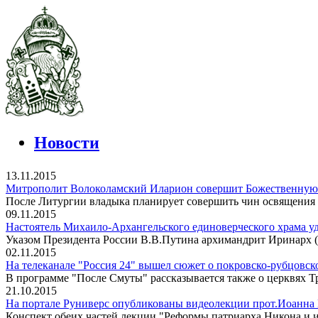
Новости
13.11.2015
Митрополит Волоколамский Иларион совершит Божественную 
После Литургии владыка планирует совершить чин освящения 
09.11.2015
Настоятель Михаило-Архангельского единоверческого храма у
Указом Президента России В.В.Путина архимандрит Иринарх (Д
02.11.2015
На телеканале "Россия 24" вышел сюжет о покровско-рубцовск
В программе "После Смуты" рассказывается также о церквях 
21.10.2015
На портале Руниверс опубликованы видеолекции прот.Иоанна 
Конспект обеих частей лекции "Реформы патриарха Никона и ис