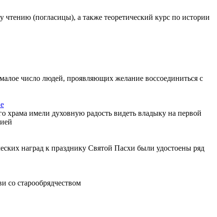
у чтению (погласицы), а также теоретический курс по истории
немалое число людей, проявляющих желание воссоединиться с
ве
о храма имели духовную радость видеть владыку на первой
гией
еских наград к празднику Святой Пасхи были удостоены ряд
ви со старообрядчеством