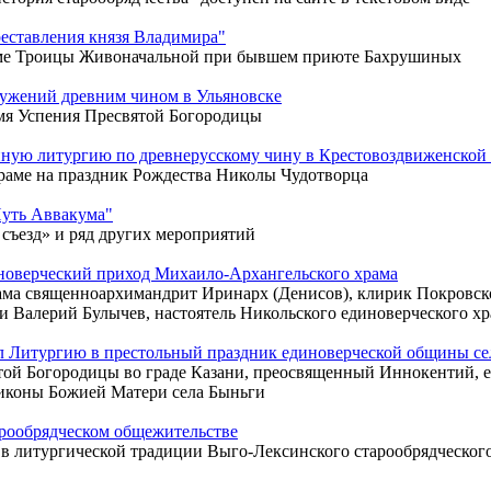
еставления князя Владимира"
аме Троицы Живоначальной при бывшем приюте Бахрушиных
лужений древним чином в Ульяновске
мя Успения Пресвятой Богородицы
нную литургию по древнерусскому чину в Крестовоздвиженской
храме на праздник Рождества Николы Чудотворца
Путь Аввакума"
съезд» и ряд других мероприятий
новерческий приход Михаило-Архангельского храма
ама священноархимандрит Иринарх (Денисов), клирик Покровск
 Валерий Булычев, настоятель Никольского единоверческого х
 Литургию в престольный праздник единоверческой общины се
вятой Богородицы во граде Казани, преосвященный Иннокентий,
иконы Божией Матери села Быньги
арообрядческом общежительстве
 в литургической традиции Выго-Лексинского старообрядческо