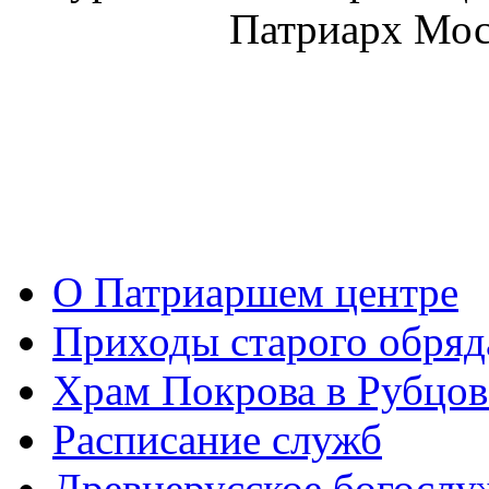
Патриарх Моск
О Патриаршем центре
Приходы старого обря
Храм Покрова в Рубцов
Расписание служб
Древнерусское богослу