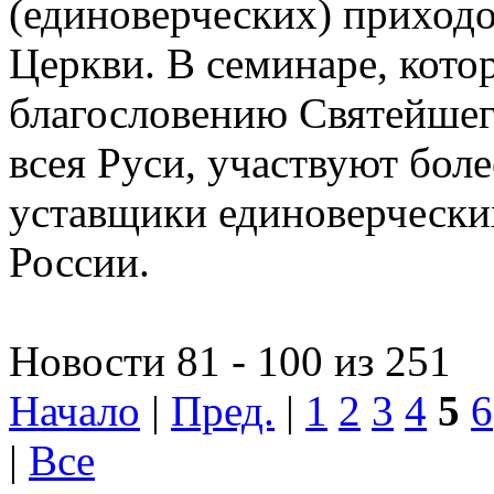
(единоверческих) приход
Церкви. В семинаре, кото
благословению Святейшег
всея Руси, участвуют боле
уставщики единоверчески
России.
Новости 81 - 100 из 251
Начало
|
Пред.
|
1
2
3
4
5
6
|
Все