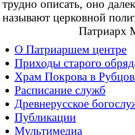
трудно описать, оно далек
называют церковной поли
Патриарх 
О Патриаршем центре
Приходы старого обря
Храм Покрова в Рубцов
Расписание служб
Древнерусское богослу
Публикации
Мультимедиа