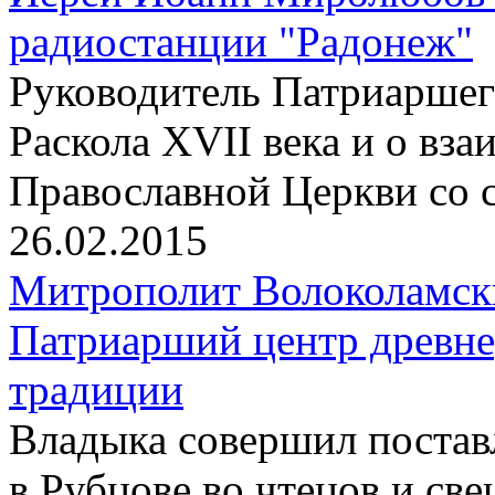
радиостанции "Радонеж"
Pуководитель Патриаршего
Раскола XVII века и о вз
Православной Церкви со 
26.02.2015
Митрополит Волоколамск
Патриарший центр древне
традиции
Владыка совершил постав
в Рубцове во чтецов и св