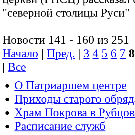
"северной столицы Руси"
Новости 141 - 160 из 251
Начало
|
Пред.
|
3
4
5
6
7
8
|
Все
О Патриаршем центре
Приходы старого обря
Храм Покрова в Рубцов
Расписание служб