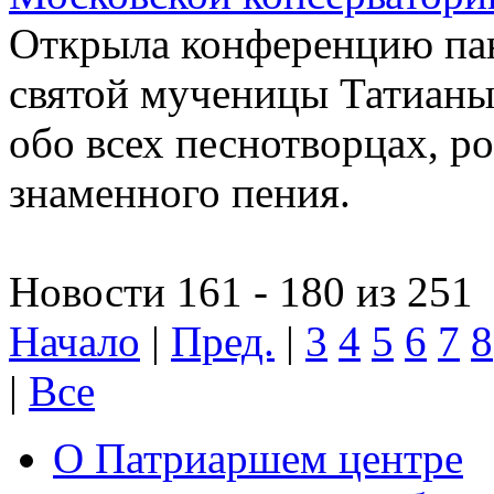
Открыла конференцию па
святой мученицы Татиан
обо всех песнотворцах, р
знаменного пения.
Новости 161 - 180 из 251
Начало
|
Пред.
|
3
4
5
6
7
8
|
Все
О Патриаршем центре