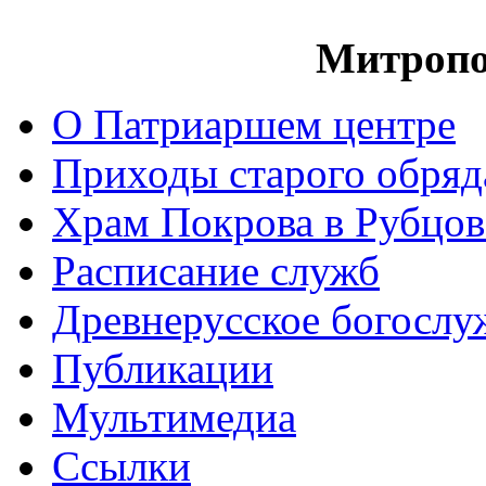
Митропо
О Патриаршем центре
Приходы старого обря
Храм Покрова в Рубцов
Расписание служб
Древнерусское богослу
Публикации
Мультимедиа
Ссылки