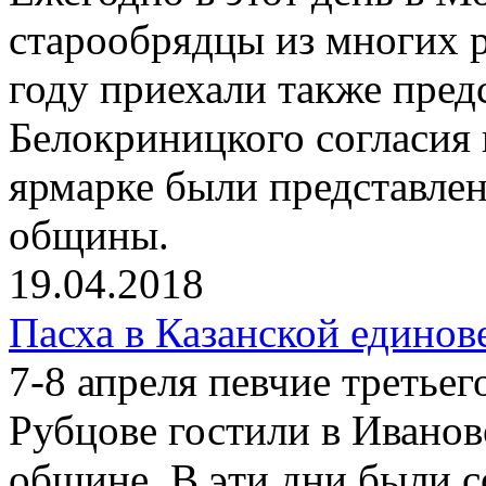
старообрядцы из многих 
году приехали также пре
Белокриницкого согласия 
ярмарке были представле
общины.
19.04.2018
Пасха в Казанской единов
7-8 апреля певчие третьег
Рубцове гостили в Иванов
общине. В эти дни были 