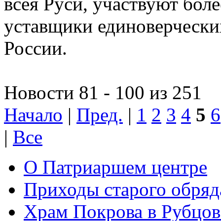
всея Руси, участвуют боле
уставщики единоверчески
России.
Новости 81 - 100 из 251
Начало
|
Пред.
|
1
2
3
4
5
6
|
Все
О Патриаршем центре
Приходы старого обря
Храм Покрова в Рубцов