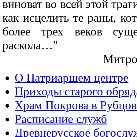
виноват во всей этой траг
как исцелить те раны, ко
более трех веков сущ
раскола…"
Митро
О Патриаршем центре
Приходы старого обря
Храм Покрова в Рубцов
Расписание служб
Древнерусское богослу