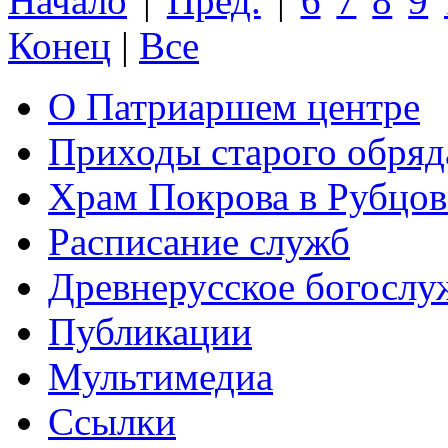
Начало
|
Пред.
|
6
7
8
9
Конец
|
Все
О Патриаршем центре
Приходы старого обря
Храм Покрова в Рубцов
Расписание служб
Древнерусское богослу
Публикации
Мультимедиа
Ссылки