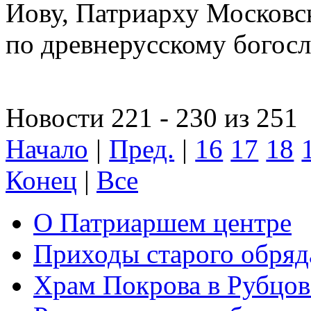
Иову, Патриарху Московс
по древнерусскому богос
Новости 221 - 230 из 251
Начало
|
Пред.
|
16
17
18
Конец
|
Все
О Патриаршем центре
Приходы старого обря
Храм Покрова в Рубцов