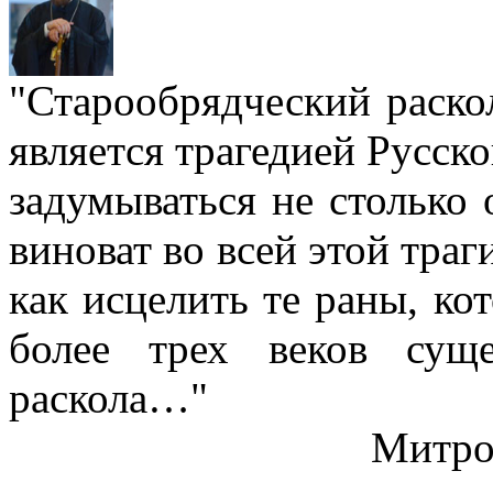
"Старообрядческий раскол
является трагедией Русс
задумываться не столько 
виноват во всей этой траг
как исцелить те раны, ко
более трех веков сущ
раскола…"
Митро