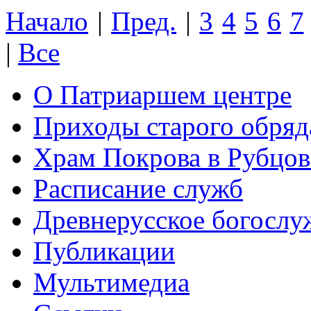
Начало
|
Пред.
|
3
4
5
6
7
|
Все
О Патриаршем центре
Приходы старого обря
Храм Покрова в Рубцов
Расписание служб
Древнерусское богослу
Публикации
Мультимедиа