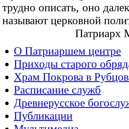
трудно описать, оно далек
называют церковной поли
Патриарх 
О Патриаршем центре
Приходы старого обря
Храм Покрова в Рубцов
Расписание служб
Древнерусское богослу
Публикации
Мультимедиа