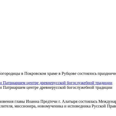
 Богородицы в Покровском храме в Рубцове состоялось празднич
ри Патриаршем центре древнерусской богослужебной традиции
ри Патриаршем центре древнерусской богослужебной традиции
кновения главы Иоанна Предтечи г. Алатыря состоялась Междун
лителя, миссионера, новомученика и исповедника Русской Прав