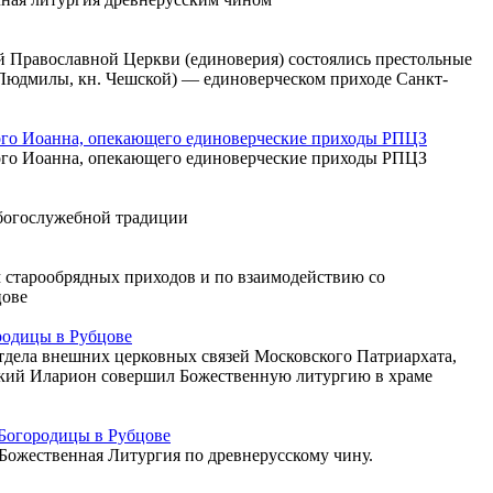
й Православной Церкви (единоверия) состоялись престольные
 Людмилы, кн. Чешской) — единоверческом приходе Санкт-
ого Иоанна, опекающего единоверческие приходы РПЦЗ
ого Иоанна, опекающего единоверческие приходы РПЦЗ
 богослужебной традиции
м старообрядных приходов и по взаимодействию со
цове
родицы в Рубцове
Отдела внешних церковных связей Московского Патриархата,
ский Иларион совершил Божественную литургию в храме
Богородицы в Рубцове
 Божественная Литургия по древнерусскому чину.