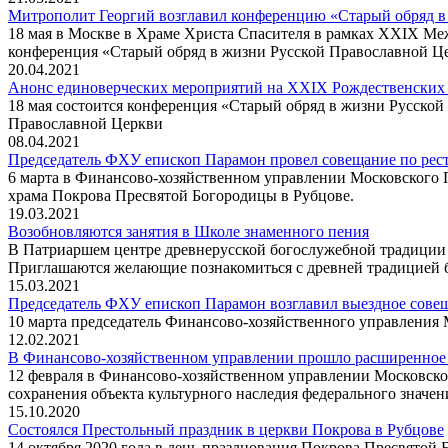
Митрополит Георгий возглавил конференцию «Старый обряд в
18 мая в Москве в Храме Христа Спасителя в рамках ХХIХ Меж
конференция «Старый обряд в жизни Русской Православной Це
20.04.2021
Анонс единоверческих мероприятий на XXIX Рождественских
18 мая состоится конференция «Старый обряд в жизни Русской
Православной Церкви
08.04.2021
Председатель ФХУ епископ Парамон провел совещание по рес
6 марта в Финансово-хозяйственном управлении Московского
храма Покрова Пресвятой Богородицы в Рубцове.
19.03.2021
Возобновляются занятия в Школе знаменного пения
В Патриаршем центре древнерусской богослужебной традиции п
Приглашаются желающие познакомиться с древней традицией б
15.03.2021
Председатель ФХУ епископ Парамон возглавил выездное совещ
10 марта председатель Финансово-хозяйственного управления
12.02.2021
В Финансово-хозяйственном управлении прошло расширенное 
12 февраля в Финансово-хозяйственном управлении Московск
сохранения объекта культурного наследия федерального значе
15.10.2020
Состоялся Престольный праздник в церкви Покрова в Рубцове
14 октября 2020 года в день празднования Покрова Пресвятой