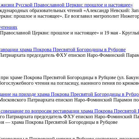
 жизни Русской Православной Церкви: прошлое и настоящее»
дународных образовательных чтений «Александр Невский: Запад
ркви: прошлое и настоящее». Ее возглавил митрополит Нижегор
 чтениях
 Православной Церкви: прошлое и настоящее» и 19 мая - Круглы
таврации храма Покрова Пресвятой Богородицы в Рубцове
 Патриархата председатель ФХУ епископ Наро-Фоминский Парам
ри храме Покрова Пресвятой Богородицы в Рубцове (ул. Бакуни
огослужебного чтения на погласицу, наонного пения по крюков
ание на приходе храма Покрова Пресвятой Богородицы в Рубцо
 Московского Патриархата епископ Наро-Фоминский Парамон по
совещание по вопросам реставрации храма Покрова Пресвятой 
ого Патриархата председатель ФХУ епископ Наро-Фоминский Па
ния — храма Покрова Пресвятой Богородицы в Рубцове
 Богородицы в Покровской церкви в Рубцове состоялось праздни