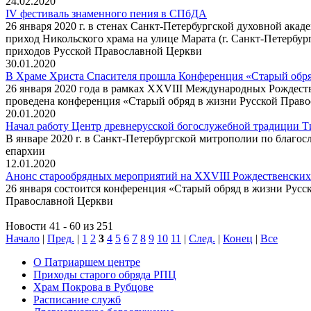
24.02.2020
IV фестиваль знаменного пения в СПбДА
26 января 2020 г. в стенах Санкт-Петербургской духовной ака
приход Никольского храма на улице Марата (г. Санкт-Петербург
приходов Русской Православной Церкви
30.01.2020
В Храме Христа Спасителя прошла Конференция «Старый обря
26 января 2020 года в рамках XXVIII Международных Рождест
проведена конференция «Старый обряд в жизни Русской Право
20.01.2020
Начал работу Центр древнерусской богослужебной традиции 
В январе 2020 г. в Санкт-Петербургской митрополии по благо
епархии
12.01.2020
Анонс старообрядных мероприятий на XXVIII Рождественских
26 января состоится конференция «Старый обряд в жизни Русс
Православной Церкви
Новости 41 - 60 из 251
Начало
|
Пред.
|
1
2
3
4
5
6
7
8
9
10
11
|
След.
|
Конец
|
Все
О Патриаршем центре
Приходы старого обряда РПЦ
Храм Покрова в Рубцове
Расписание служб