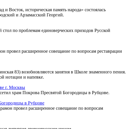
 и Восток, историческая память народа» состоялась
одский и Арзамасский Георгий.
й стол по проблемам единоверческих приходов Русской
он провел расширенное совещание по вопросам реставрации
нская 83) возобновляются занятия в Школе знаменного пения.
ой нотации и напевке.
ве г. Москвы
сетил храм Покрова Пресвятой Богородицы в Рубцове.
Богородицы в Рубцове
рамон провел расширенное совещание по вопросам
чная литургия древнерусским чином