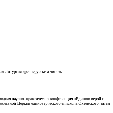
ная Литургия древнерусским чином.
ародная научно–практическая конференция «Единою верой и
ославной Церкви единоверческого епископа Охтенского, затем