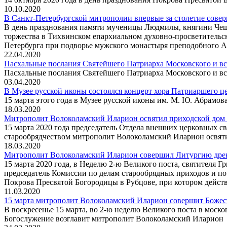
10.10.2020
В Санкт-Петербургской митрополии впервые за столетие сове
В день празднования памяти мученицы Людмилы, княгини Чешск
торжества в Тихвинском епархиальном духовно-просветительс
Петербурга при подворье мужского монастыря преподобного А
22.04.2020
Пасхальные послания Святейшего Патриарха Московского и в
Пасхальные послания Святейшего Патриарха Московского и в
03.04.2020
В Музее русской иконы состоялся концерт хора Патриаршего ц
15 марта этого года в Музее русской иконы им. М. Ю. Абрамо
18.03.2020
Митрополит Волоколамский Иларион освятил приходской дом 
15 марта 2020 года председатель Отдела внешних церковных с
старообрядчеством митрополит Волоколамский Иларион освят
18.03.2020
Митрополит Волоколамский Иларион совершил Литургию древ
15 марта 2020 года, в Неделю 2-ю Великого поста, святителя 
председатель Комиссии по делам старообрядных приходов и п
Покрова Пресвятой Богородицы в Рубцове, при котором дейст
11.03.2020
15 марта митрополит Волоколамский Иларион совершит Божес
В воскресенье 15 марта, во 2-ю неделю Великого поста в мос
Богослужение возглавит митрополит Волоколамский Иларион