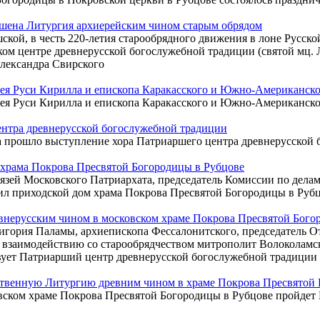
ршена Литургия архиерейским чином старым обрядом
ой, в честь 220-летия старообрядного движения в лоне Русско
ком центре древнерусской богослужебной традиции (святой мц.
лександра Свирского
сея Руси Кирилла и епископа Каракасского и Южно-Американск
сея Руси Кирилла и епископа Каракасского и Южно-Американск
ентра древнерусской богослужебной традиции
ва прошло выступление хора Патриаршего центра древнерусской
храма Покрова Пресвятой Богородицы в Рубцове
вязей Московского Патриархата, председатель Комиссии по дела
ил приходской дом храма Покрова Пресвятой Богородицы в Руб
нерусским чином в московском храме Покрова Пресвятой Бого
Григория Паламы, архиепископа Фессалонитского, председатель 
о взаимодействию со старообрядчеством митрополит Волоколам
вует Патриарший центр древнерусской богослужебной традиции
твенную Литургию древним чином в храме Покрова Пресвятой 
ковском храме Покрова Пресвятой Богородицы в Рубцове пройдет