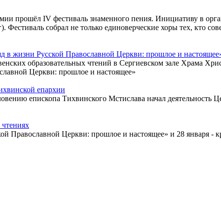
демии прошёл IV фестиваль знаменного пения. Инициативу в орг
). Фестиваль собрал не только единоверческие хоры тех, кто со
д в жизни Русской Православной Церкви: прошлое и настоящее
венских образовательных чтений в Сергиевском зале Храма Хрис
славной Церкви: прошлое и настоящее»
Тихвинской епархии
словению епископа Тихвинского Мстислава начал деятельность 
 чтениях
кой Православной Церкви: прошлое и настоящее» и 28 января - 