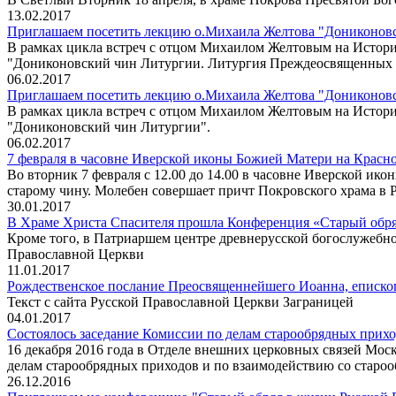
13.02.2017
Приглашаем посетить лекцию о.Михаила Желтова "Дониконовс
В рамках цикла встреч с отцом Михаилом Желтовым на Истори
"Дониконовский чин Литургии. Литургия Преждеосвященных 
06.02.2017
Приглашаем посетить лекцию о.Михаила Желтова "Дониконовск
В рамках цикла встреч с отцом Михаилом Желтовым на Истори
"Дониконовский чин Литургии".
06.02.2017
7 февраля в часовне Иверской иконы Божией Матери на Красн
Во вторник 7 февраля с 12.00 до 14.00 в часовне Иверской и
старому чину. Молебен совершает причт Покровского храма в 
30.01.2017
В Храме Христа Спасителя прошла Конференция «Старый обря
Кроме того, в Патриаршем центре древнерусской богослужебн
Православной Церкви
11.01.2017
Рождественское послание Преосвященнейшего Иоанна, еписко
Текст с сайта Русской Православной Церкви Заграницей
04.01.2017
Состоялось заседание Комиссии по делам старообрядных прихо
16 декабря 2016 года в Отделе внешних церковных связей Мос
делам старообрядных приходов и по взаимодействию со староо
26.12.2016