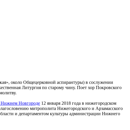
ецкая», около Общецерковной аспирантуры) в сослужении
твенная Литургия по старому чину. Поет хор Покровского
молитву.
в Нижнем Новгороде
12 января 2018 года в нижегородском
о благословению митрополита Нижегородского и Арзамасского
области и департаментом культуры администрации Нижнего