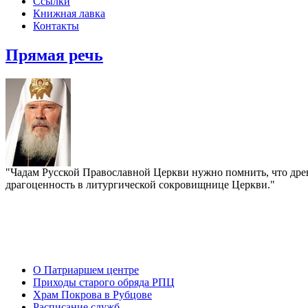
Ссылки
Книжная лавка
Контакты
Прямая речь
"Чадам Русской Православной Церкви нужно помнить, что древ
драгоценность в литургической сокровищнице Церкви."
О Патриаршем центре
Приходы старого обряда РПЦ
Храм Покрова в Рубцове
Расписание служб