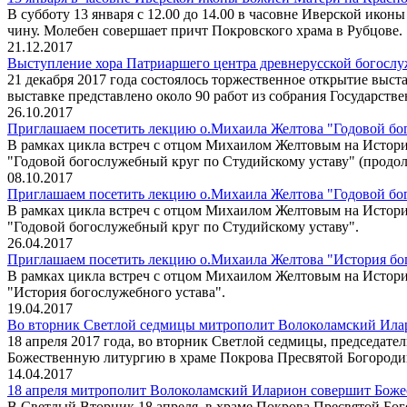
В субботу 13 января с 12.00 до 14.00 в часовне Иверской ик
чину. Молебен совершает причт Покровского храма в Рубцове.
21.12.2017
Выступление хора Патриаршего центра древнерусской богосл
21 декабря 2017 года состоялось торжественное открытие вы
выставке представлено около 90 работ из собрания Государств
26.10.2017
Приглашаем посетить лекцию о.Михаила Желтова "Годовой бог
В рамках цикла встреч с отцом Михаилом Желтовым на Истори
"Годовой богослужебный круг по Студийскому уставу" (продол
08.10.2017
Приглашаем посетить лекцию о.Михаила Желтова "Годовой бого
В рамках цикла встреч с отцом Михаилом Желтовым на Истори
"Годовой богослужебный круг по Студийскому уставу".
26.04.2017
Приглашаем посетить лекцию о.Михаила Желтова "История бого
В рамках цикла встреч с отцом Михаилом Желтовым на Истори
"История богослужебного устава".
19.04.2017
Во вторник Светлой седмицы митрополит Волоколамский Илар
18 апреля 2017 года, во вторник Светлой седмицы, председа
Божественную литургию в храме Покрова Пресвятой Богороди
14.04.2017
18 апреля митрополит Волоколамский Иларион совершит Боже
В Светлый Вторник 18 апреля, в храме Покрова Пресвятой Б