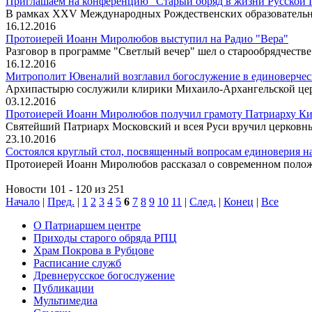
Приглашаем на конференцию "Старый обряд в жизни Русской П
В рамках XXV Международных Рождественских образовательн
16.12.2016
Протоиерей Иоанн Миролюбов выступил на Радио "Вера"
Разговор в программе "Светлый вечер" шел о старообрядчеств
16.12.2016
Митрополит Ювеналий возглавил богослужение в единоверчес
Архипастырю сослужили клирики Михаило-Архангельской церк
03.12.2016
Протоиерей Иоанн Миролюбов получил грамоту Патриарху К
Святейший Патриарх Московский и всея Руси вручил церковны
23.10.2016
Состоялся круглый стол, посвященный вопросам единоверия на
Протоиерей Иоанн Миролюбов рассказал о современном положе
Новости 101 - 120 из 251
Начало
|
Пред.
|
1
2
3
4
5
6
7
8
9
10
11
|
След.
|
Конец
|
Все
О Патриаршем центре
Приходы старого обряда РПЦ
Храм Покрова в Рубцове
Расписание служб
Древнерусское богослужение
Публикации
Мультимедиа