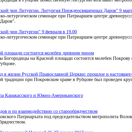
кий чин Литургии. Литургия Преждеосвященных Даров" 9 марта
ко-литургическом семинаре при Патриаршем центре древнерусск
Даров".
ий чин Литургии" 9 февраля в 19.00
ко-литургическом семинаре при Патриаршем центре древнерусск
ой площади состоится молебен древним чином
коны Богородицы на Красной площади состоится молебен Покров
Рубцове.
д в жизни Русской Православной Церкви: прошлое и настоящее
ой традиции при Покровском храме в Рубцове был проведен кру
па Каракасского и Южно-Американского
дов и по взаимодействию со старообрядчеством
ковского Патриархата под председательством митрополита Воло
брядчеством.