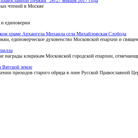
равославной Церкви" 26-27 января 2017 года
ых чтений в Москве
е и единоверии
ком храме Архангела Михаила села Михайловская Слобода
ви, единоверческое духовенство Московской епархии и священ
ирилла
е награды клирикам Московской городской епархии, отмечающи
 Вятской земле
нии приходов старого обряда в лоне Русской Православной Це