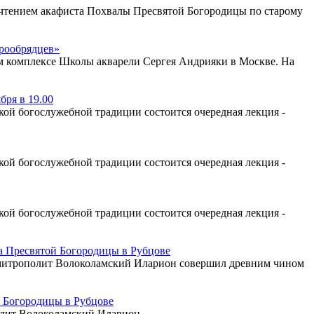
с чтением акафиста Похвалы Пресвятой Богородицы по старому
арообрядцев»
ом комплексе Школы акварели Сергея Андрияки в Москве. На
бря в 19.00
ой богослужебной традиции состоится очередная лекция -
ой богослужебной традиции состоится очередная лекция -
ой богослужебной традиции состоится очередная лекция -
 Пресвятой Богородицы в Рубцове
а митрополит Волоколамский Иларион совершил древним чином
 Богородицы в Рубцове
олит Волоколамский Иларион.