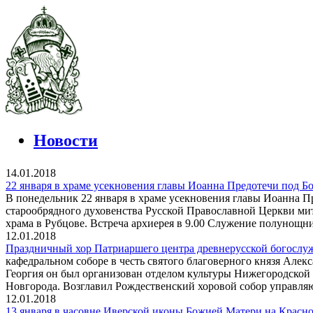
Новости
14.01.2018
22 января в храме усекновения главы Иоанна Предотечи под Б
В понедельник 22 января в храме усекновения главы Иоанна П
старообрядного духовенства Русской Православной Церкви м
храма в Рубцове. Встреча архиерея в 9.00 Служение полунощни
12.01.2018
Праздничный хор Патриаршего центра древнерусской богослу
кафедральном соборе в честь святого благоверного князя Але
Георгия он был организован отделом культуры Нижегородской
Новгорода. Возглавил Рождественский хоровой собор управля
12.01.2018
13 января в часовне Иверской иконы Божией Матери на Красн