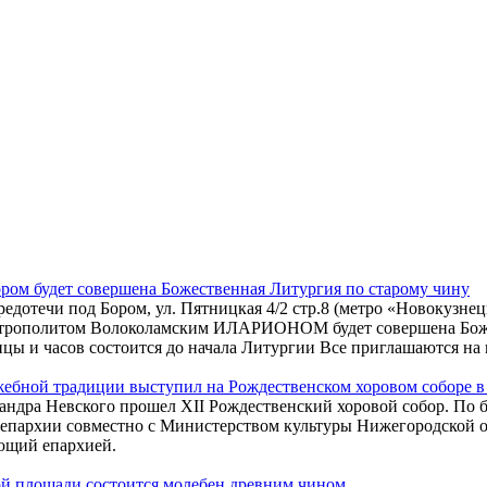
ором будет совершена Божественная Литургия по старому чину
редотечи под Бором, ул. Пятницкая 4/2 стр.8 (метро «Новокузн
итрополитом Волоколамским ИЛАРИОНОМ будет совершена Божес
цы и часов состоится до начала Литургии Все приглашаются на 
жебной традиции выступил на Рождественском хоровом соборе 
ксандра Невского прошел XII Рождественский хоровой собор. П
 епархии совместно с Министерством культуры Нижегородской 
ющий епархией.
ой площади состоится молебен древним чином