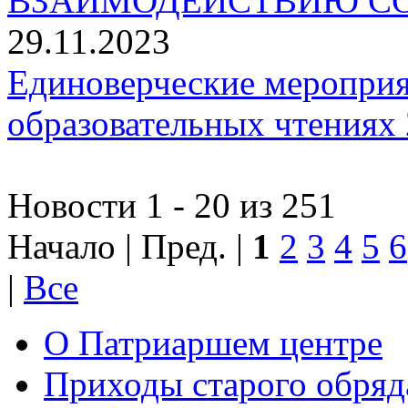
ВЗАИМОДЕЙСТВИЮ СО
29.11.2023
Единоверческие мероприя
образовательных чтениях 
Новости 1 - 20 из 251
Начало | Пред. |
1
2
3
4
5
6
|
Все
О Патриаршем центре
Приходы старого обря