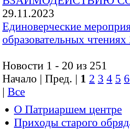
ВЗАИМОДЕЙСТВИЮ СО
29.11.2023
Единоверческие мероприя
образовательных чтениях 
Новости 1 - 20 из 251
Начало | Пред. |
1
2
3
4
5
6
|
Все
О Патриаршем центре
Приходы старого обря