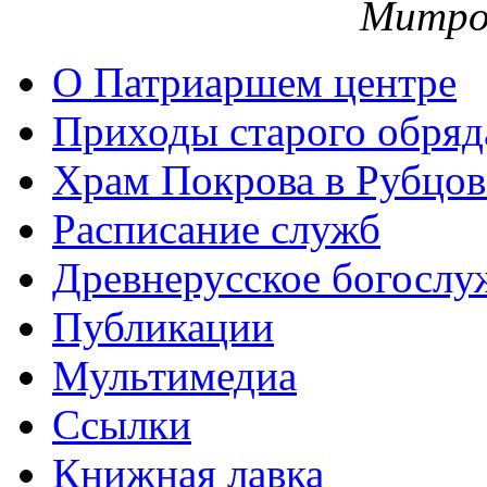
Митро
О Патриаршем центре
Приходы старого обря
Храм Покрова в Рубцов
Расписание служб
Древнерусское богослу
Публикации
Мультимедиа
Ссылки
Книжная лавка