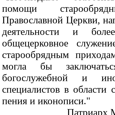
помощи старообря
Православной Церкви, на
деятельности и боле
общецерковное служен
старообрядным прихода
могла бы заключать
богослужебной и ино
специалистов в области 
пения и иконописи."
Патриарх 