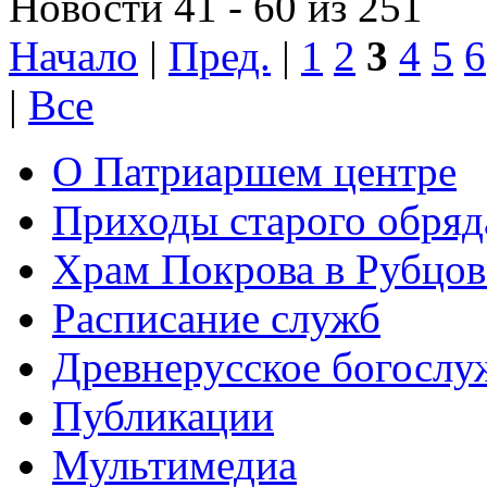
Новости 41 - 60 из 251
Начало
|
Пред.
|
1
2
3
4
5
6
|
Все
О Патриаршем центре
Приходы старого обря
Храм Покрова в Рубцов
Расписание служб
Древнерусское богослу
Публикации
Мультимедиа