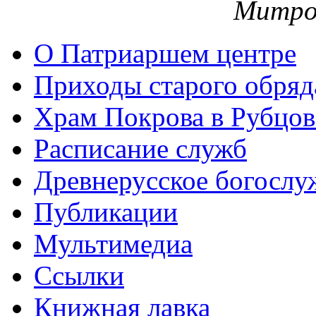
Митро
О Патриаршем центре
Приходы старого обря
Храм Покрова в Рубцов
Расписание служб
Древнерусское богослу
Публикации
Мультимедиа
Ссылки
Книжная лавка