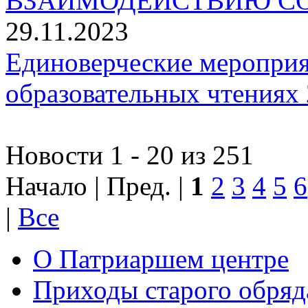
ВЗАИМОДЕЙСТВИЮ СО
29.11.2023
Единоверческие мероприя
образовательных чтениях 
Новости 1 - 20 из 251
Начало | Пред. |
1
2
3
4
5
6
|
Все
О Патриаршем центре
Приходы старого обря