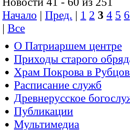
Новости 41 - 60 из 251
Начало
|
Пред.
|
1
2
3
4
5
6
|
Все
О Патриаршем центре
Приходы старого обря
Храм Покрова в Рубцов
Расписание служб
Древнерусское богослу
Публикации
Мультимедиа