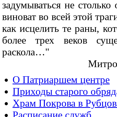
задумываться не столько 
виноват во всей этой траг
как исцелить те раны, ко
более трех веков сущ
раскола…"
Митро
О Патриаршем центре
Приходы старого обря
Храм Покрова в Рубцов
Расписание служб