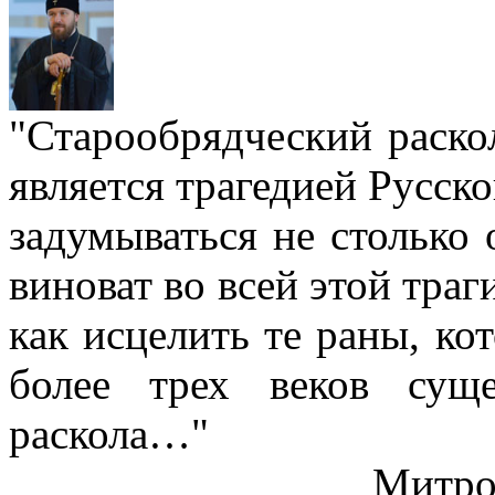
"Старообрядческий раскол
является трагедией Русс
задумываться не столько 
виноват во всей этой траг
как исцелить те раны, ко
более трех веков сущ
раскола…"
Митро