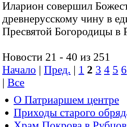
Иларион совершил Божес
древнерусскому чину в е
Пресвятой Богородицы в 
Новости 21 - 40 из 251
Начало
|
Пред.
|
1
2
3
4
5
6
|
Все
О Патриаршем центре
Приходы старого обря
Храм Покрова в Рубцов