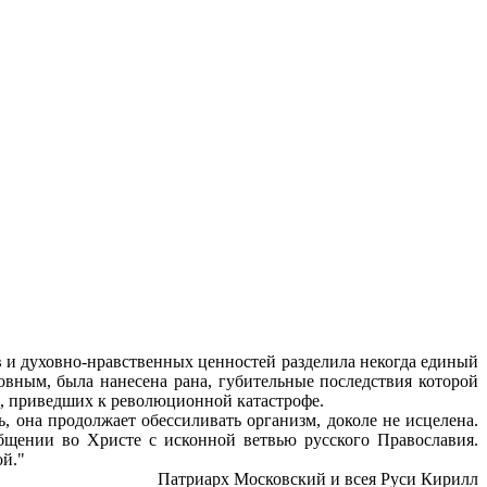
и духовно-нравственных ценностей разделила некогда единый
овным, была нанесена рана, губительные последствия которой
в, приведших к революционной катастрофе.
, она продолжает обессиливать организм, доколе не исцелена.
щении во Христе с исконной ветвью русского Православия.
ой."
Патриарх Московский и всея Руси Кирилл