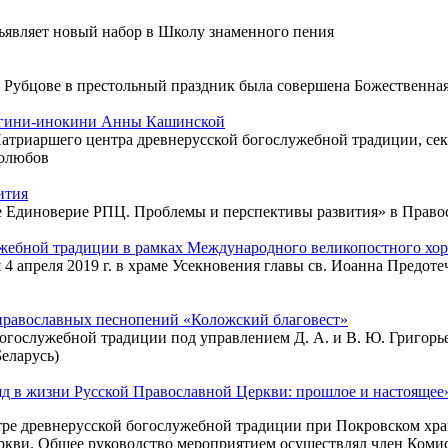
ъявляет новый набор в Школу знаменного пения
в Рубцове в престольный праздник была совершена Божественна
нягини-инокини Анны Кашинской
атриаршего центра древнерусской богослужебной традиции, сек
ролюбов
ития
ное Единоверие РПЦ. Проблемы и перспективы развития» в Прав
жебной традиции в рамках Международного великопостного хор
4 апреля 2019 г. в храме Усекновения главы св. Иоанна Предот
православных песнопений «Коложский благовест»
 богослужебной традиции под управлением Д. А. и В. Ю. Григор
еларусь)
д в жизни Русской Православной Церкви: прошлое и настоящее
тре древнерусской богослужебной традиции при Покровском хра
кви. Общее руководство мероприятием осуществлял член Комис