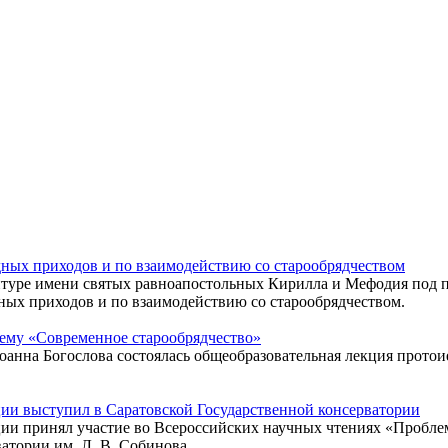
дных приходов и по взаимодействию со старообрядчеством
антуре имени святых равноапостольных Кирилла и Мефодия под 
дных приходов и по взаимодействию со старообрядчеством.
ему «Современное старообрядчество»
Иоанна Богослова состоялась общеобразовательная лекция прот
ии выступил в Саратовской Государственной консерватории
ии принял участие во Всероссийских научных чтениях «Проблем
атории им. Л. В. Собинова