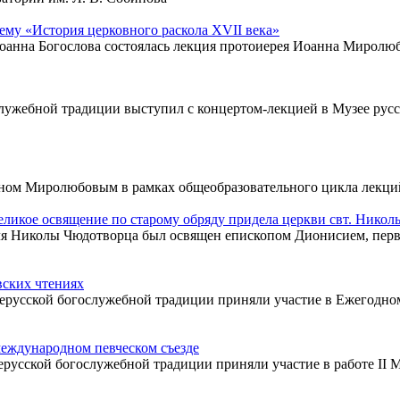
ему «История церковного раскола XVII века»
оанна Богослова состоялась лекция протоиерея Иоанна Миролюб
лужебной традиции выступил с концертом-лекцией в Музее русско
анном Миролюбовым в рамках общеобразовательного цикла лекци
кое освящение по старому обряду придела церкви свт. Николы
ителя Николы Чюдотворца был освящен епископом Дионисием, пе
вских чтениях
евнерусской богослужебной традиции приняли участие в Ежегод
еждународном певческом съезде
нерусской богослужебной традиции приняли участие в работе II 