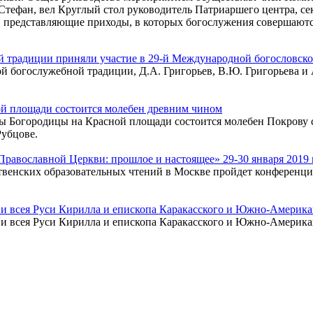
Стефан, вел Круглый стол руководитель Патриаршего центра, с
, представляющие приходы, в которых богослужения совершаютс
й традиции приняли участие в 29-й Международной богословс
ой богослужебной традиции, Д.А. Григорьев, В.Ю. Григорьева и
ой площади состоится молебен древним чином
коны Богородицы на Красной площади состоится молебен Покров
Рубцове.
авославной Церкви: прошлое и настоящее» 29-30 января 2019 г
ственских образовательных чтений в Москве пройдет конференц
 и всея Руси Кирилла и епископа Каракасского и Южно-Америк
 и всея Руси Кирилла и епископа Каракасского и Южно-Америк