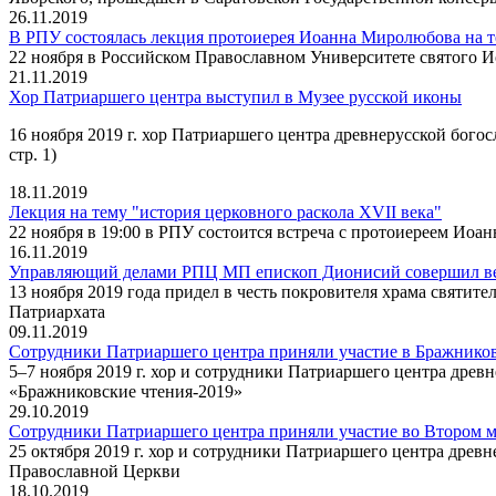
26.11.2019
В РПУ состоялась лекция протоиерея Иоанна Миролюбова на т
22 ноября в Российском Православном Университете святого И
21.11.2019
Хор Патриаршего центра выступил в Музее русской иконы
16 ноября 2019 г. хор Патриаршего центра древнерусской богос
стр. 1)
18.11.2019
Лекция на тему "история церковного раскола XVII века"
22 ноября в 19:00 в РПУ состоится встреча с протоиереем Ио
16.11.2019
Управляющий делами РПЦ МП епископ Дионисий совершил вели
13 ноября 2019 года придел в честь покровителя храма свят
Патриархата
09.11.2019
Сотрудники Патриаршего центра приняли участие в Бражнико
5–7 ноября 2019 г. хор и сотрудники Патриаршего центра др
«Бражниковские чтения-2019»
29.10.2019
Сотрудники Патриаршего центра приняли участие во Втором м
25 октября 2019 г. хор и сотрудники Патриаршего центра древ
Православной Церкви
18.10.2019