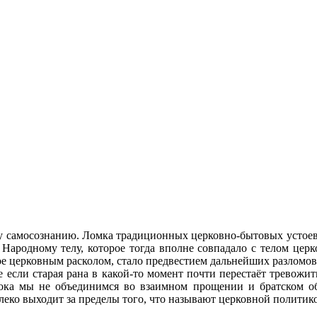
у самосознанию. Ломка традиционных церковно-бытовых устоев 
 Народному телу, которое тогда вполне совпадало с телом церк
ное церковным расколом, стало предвестием дальнейших разломо
 если старая рана в какой-то момент почти перестаёт тревожить
ока мы не объединимся во взаимном прощении и братском об
алеко выходит за пределы того, что называют церковной политик