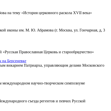
ова на тему «История церковного раскола XVII века»
й иконы им. М. Ю. Абрамова (г. Москва, ул. Гончарная, д, 3
й «Русская Православная Церковь и старообрядчество»
 на Берсеневке
рвым викарием Патриарха, управляющим делами Московского
ном международном научно-творческом симпозиуме
Международного съезда регентов и певчих Русской