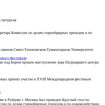
я литургия
ретарь Комиссии по делам старообрядных приходов и по
ославном Свято-Тихоновском Гуманитарном Университете
ового фестиваля
ечи под Бором прошло выступление хора Патриаршего центра
ьевых принял участие в XVIII Международном фестивале
»
ме в Рубцове г. Москвы был проведен Круглый стол по
сии по делам старообрядных приходов и по взаимодействию