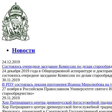
Новости
24.12.2019
Состоялось очередное заседание Комиссии по делам старообря
24 декабря 2019 года в Общецерковной аспирантуре и доктор
состоялось очередное заседание Комиссии по делам старообря
30.11.2019
В РПУ состоялась лекция протоиерея Иоанна Миролюбова на т
27 ноября в Российском Православном Университете святого 
старообрядчество»
29.11.2019
Хор Патриаршего центра древнерусской богослужебной традиц
Хор Патриаршего центра древнерусской богослужебной традиц
Яворского, прошедшей в Саратовской Государственной консерв