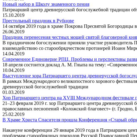
Новый набор в Школу знаменного пения
Патриарший центр древнерусской богослужебной традиции об
15.10.2019
Престольный праздник в Рубцове
14 октября 2019 года в храме Покрова Пресвятой Богородицы 
26.06.2019
Праздник перенесения честных мощей святой благоверной к
В праздничном богослужении приняли участие руководитель П
взаимодействию со старообрядчеством протоиерей Иоанн Ми
14.04.2019
Современное Единоверие РПЦ. Проблемы и перспективы разв
18 апреля состоится доклад А. М. Гныпа на тему: «Современ
10.04.2019
Выступление хора Патриаршего центра древнерусской богослу
В рамках Международного великопостного хорового фестиваля 
древнерусской богослужебной традиции
01.03.2019
Хор Патриаршего центра на XVIII Международном фестивале 
21–23 февраля 2019 г. хор Патриаршего центра древнерусской
православных песнопений «Коложский благовест» (г. Гродно, Б
25.02.2019
В Храме Христа Спасителя прошла Конференция «Старый обря
Накануне конференции 29 января 2019 года в Патриаршем цен
проблемам старообрядных приходов Русской Православной Цер