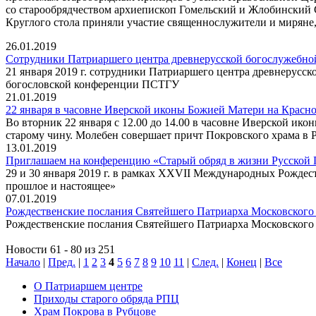
со старообрядчеством архиепископ Гомельский и Жлобинский 
Круглого стола приняли участие священнослужители и миряне
26.01.2019
Сотрудники Патриаршего центра древнерусской богослужебно
21 января 2019 г. сотрудники Патриаршего центра древнерусск
богословской конференции ПСТГУ
21.01.2019
22 января в часовне Иверской иконы Божией Матери на Красн
Во вторник 22 января с 12.00 до 14.00 в часовне Иверской и
старому чину. Молебен совершает причт Покровского храма в 
13.01.2019
Приглашаем на конференцию «Старый обряд в жизни Русской Пр
29 и 30 января 2019 г. в рамках XXVII Международных Рожде
прошлое и настоящее»
07.01.2019
Рождественские послания Святейшего Патриарха Московского
Рождественские послания Святейшего Патриарха Московского
Новости 61 - 80 из 251
Начало
|
Пред.
|
1
2
3
4
5
6
7
8
9
10
11
|
След.
|
Конец
|
Все
О Патриаршем центре
Приходы старого обряда РПЦ
Храм Покрова в Рубцове