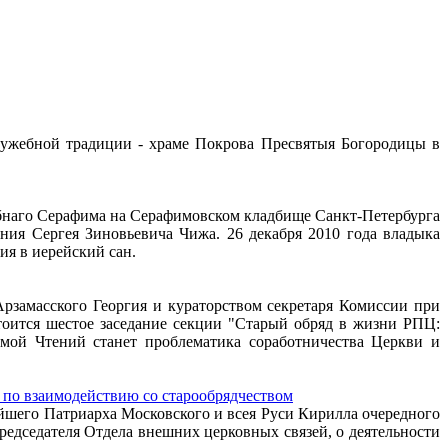
служебной традиции - храме Покрова Пресвятыя Богородицы в
обнаго Серафима на Серафимовском кладбище Санкт-Петербурга
ния Сергея Зиновьевича Чижа. 26 декабря 2010 года владыка
я в иерейский сан.
Арзамасского Георгия и кураторством секретаря Комиссии при
оится шестое заседание секции "Старый обряд в жизни РПЦ:
мой Чтений станет проблематика соработничества Церкви и
 по взаимодействию со старообрядчеством
ейшего Патриарха Московского и всея Руси Кирилла очередного
едседателя Отдела внешних церковных связей, о деятельности