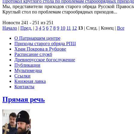
Протокол круглого стола по проблемам старообрядных приход
Мы, представители приходов старого обряда Русской Правос
Круглый стол по проблемам старообрядных приходов...
Новости 241 - 251 из 251
Начало
|
Пред.
|
3
4
5
6
7
8
9
10
11
12
13
| След. | Конец
|
Все
О Патриаршем центре
Приходы старого обряда РПЦ
Храм Покрова в Рубцове
Расписание служб
Древнерусское богослужение
Публикации
Мультимедиа
Ссылки
Книжная лавка
Контакты
Прямая речь