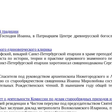
й традиции
я Господня Иоанна, в Патриаршем Центре древнерусской бого
ого единоверческого клирика
офский, викарий Санкт-Петербургской епархии в храме препод
иста по истории, теории и практике церковного знаменного пе
кт-Петербургской епархии хиротонисал священнодиакона Серги
 Спасителя под руководством архиепископа Нижегородского и 
ю со старообрядчеством священника Иоанна Миролюбова сост
ельных Рождественских чтений. В нынешнем году общей те
 о деятельности Комиссии по делам старообрядных приходов и
ршей резиденции в Чистом переулке под председательством Свят
ыл заслушан доклад митрополита Волоколамского Илариона, пр