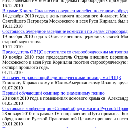
возглавляемой им Комиссии по делам старообрядных приходов 
16.12.2010
В храме Христа Спасителя совершен молебен по старому обряд
14 декабря 2010 года, в день памяти праведного Филарета Ми
Святейшего Патриарха Московского и всея Руси Кирилла был 
19.11.2010
Состоялось очередное заседание комиссии по делам старообря
19 ноября 2010 года в Отделе внешних церковных связей Мо
старообрядчеством.
19.11.2010
Председатель ОВЦС встретился со старообрядческим митропо
19 ноября 2010 года председатель Отдела внешних церковн
Московского и всея Руси Корнилия посетил старообрядческую
октября прошлого года.
01.11.2010
Назначен управляющий единоверческими приходами РПЦЗ
Епископу Каракасскому и Южно-Американскому Иоанну вручен
01.07.2010
Первый обучающий семинар по знаменному пению
28 июня 2010 года в помещениях домового храма св. Александ
01.02.2010
Состоялась конференция «Старый обряд в жизни Русской Прав
28 января 2010 г. в рамках IV направления «Пути промысла 
обряд в жизни Русской Православной Церкви: прошлое и насто
30.01.2010