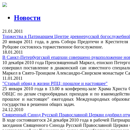
Новости
21.01.2011
Торжества в Патриаршем Центре древнерусской богослужебно
20 января 2011 года, в день Собора Предотечи и Крестител
Рубцове состоялось торжественное богослужение.
18.01.2011
В Санкт-Петербургской епархии совершено рукоположение нов
10 декабря 2010 года Преосвященный Маркел, епископ Петерг
совершил поставление в диаконский сан известного специал
Маркел в Свято-Троицком Александро-Свирском монастыре Сан
11.01.2011
"Старый обряд в жизни РПЦ: прошлое и настоящее"
25 января 2010 года в 13.00 в конференц-зале Храма Христа
ОВЦС по делам старообрядных приходов и по взаимодействи
прошлое и настоящее" ежегодных Международных образоват
государства в решении общих задач.
24.12.2010
Священный Синод Русской Православной Церкви одобрил отчет
В ходе состоявшегося 24 декабря 2010 года в рабочей Патриа
заседания Священного Синода Русской Православной Церкви б