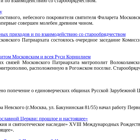
и по взаимодействию со старообрядчеством.
у
лостивого, небесного покровителя святителя Филарета Московс
впервые совершен молебен древним чином.
дных приходов и по взаимодействию со старообрядчеством
сковского Патриархата состоялось очередное заседание Комисс
литом Московским и всея Руси Корнилием
ых связей Московского Патриархата митрополит Волоколамск
 митрополию, расположенную в Рогожском поселке. Старообряд
о попечение о единоверческих общинах Русской Зарубежной Ц
ра Невского (г.Москва, ул. Бакунинская 81/55) начал работу П
ославной Церкви: прошлое и настоящее»
Божия и святоотеческое наследие» XVIII Международных Рождес
ящее».