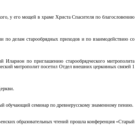
кого, у его мощей в храме Христа Спасителя по благословению
ии по делам старообрядных приходов и по взаимодействию со
ий Иларион по приглашению старообрядческого митрополита
ческий митрополит посетил Отдел внешних церковных связей 1
еркви.
ервый обучающий семинар по древнерусскому знаменному пению.
твенских образовательных чтений прошла конференция «Старый