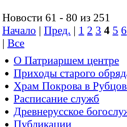
Новости 61 - 80 из 251
Начало
|
Пред.
|
1
2
3
4
5
6
|
Все
О Патриаршем центре
Приходы старого обря
Храм Покрова в Рубцов
Расписание служб
Древнерусское богослу
Публикации