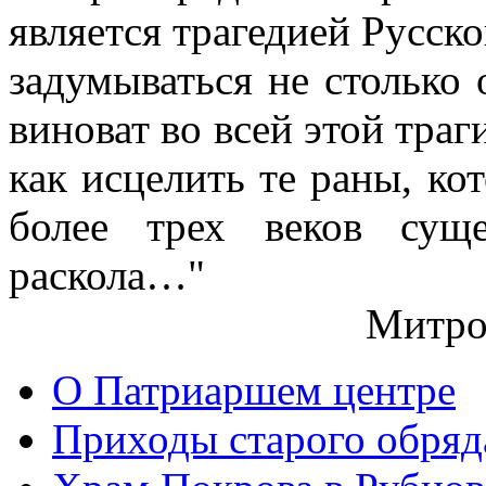
является трагедией Русс
задумываться не столько 
виноват во всей этой траг
как исцелить те раны, ко
более трех веков сущ
раскола…"
Митро
О Патриаршем центре
Приходы старого обря