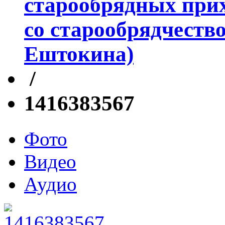
старообрядных прих
со старообрядчеств
Ештокина)
/
1416383567
Фото
Видео
Аудио