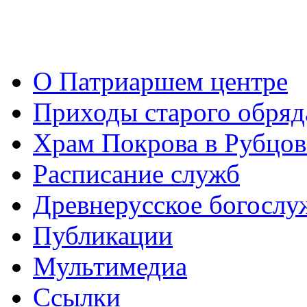
О Патриаршем центре
Приходы старого обря
Храм Покрова в Рубцов
Расписание служб
Древнерусское богослу
Публикации
Мультимедиа
Ссылки