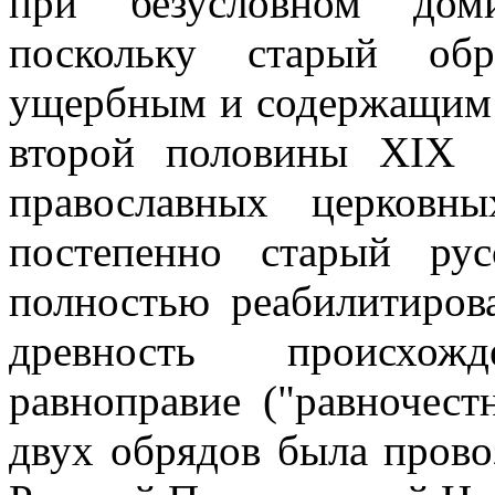
при безусловном доми
поскольку старый об
ущербным и содержащим 
второй половины XIX 
православных церковн
постепенно старый ру
полностью реабилитирова
древность происхож
равноправие ("равночест
двух обрядов была пров