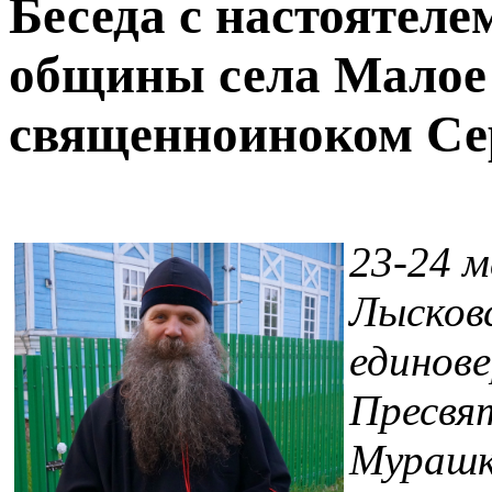
Беседа с настоятеле
общины села Мало
священноиноком Се
23-24 м
Лысков
единове
Пресвя
Мурашк