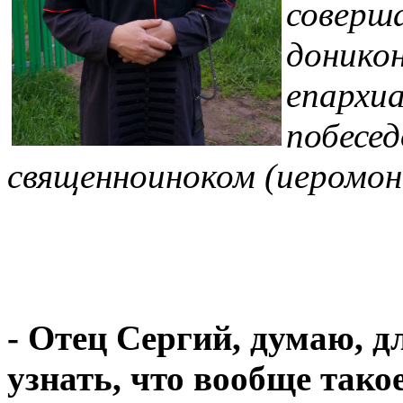
соверш
доникон
епархи
побесе
священноиноком (иеромон
- Отец Сергий, думаю, д
узнать, что вообще тако