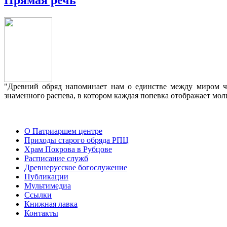
"Древний обряд напоминает нам о единстве между миром че
знаменного распева, в котором каждая попевка отображает мо
О Патриаршем центре
Приходы старого обряда РПЦ
Храм Покрова в Рубцове
Расписание служб
Древнерусское богослужение
Публикации
Мультимедиа
Ссылки
Книжная лавка
Контакты