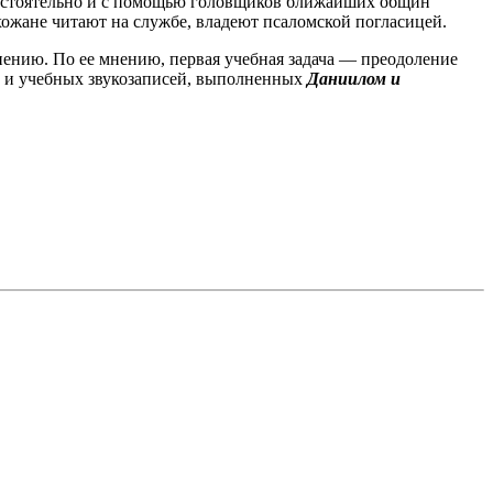
амостоятельно и с помощью головщиков ближайших общин
ожане читают на службе, владеют псаломской погласицей.
ению. По ее мнению, первая учебная задача — преодоление
и и учебных звукозаписей, выполненных
Даниилом и