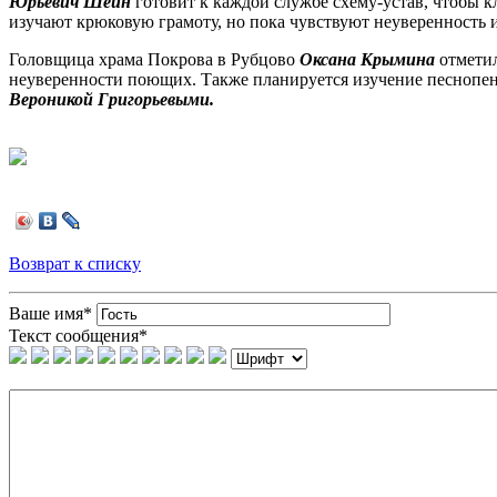
Юрьевич Шеин
готовит к каждой службе схему-устав, чтобы 
изучают крюковую грамоту, но пока чувствуют неуверенность 
Головщица храма Покрова в Рубцово
Оксана Крымина
отметил
неуверенности поющих. Также планируется изучение песнопе
Вероникой Григорьевыми.
Возврат к списку
Ваше имя
*
Текст сообщения
*