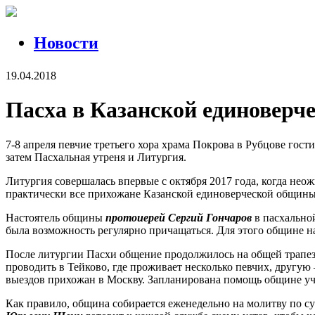
Новости
19.04.2018
Пасха в Казанской единоверче
7-8 апреля певчие третьего хора храма Покрова в Рубцове го
затем Пасхальная утреня и Литургия.
Литургия совершалась впервые с октября 2017 года, когда не
практически все прихожане Казанской единоверческой общины
Настоятель общины
протоиерей Сергий Гончаров
в пасхальной
была возможность регулярно причащаться. Для этого общине н
После литургии Пасхи общение продолжилось на общей трапезе
проводить в Тейково, где проживает несколько певчих, другу
выездов прихожан в Москву. Запланирована помощь общине у
Как правило, община собирается еженедельно на молитву по су