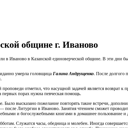
ской общине г. Иваново
стили в Иваново в Казанской единоверческой общине. В эти дни
ожиданно умерла головщица
Галина Андрущенко
. После долгого
.
 проповеди отметил, что насущной задачей является возврат к 
а первых порах нужна певческая помощь.
. Было высказано пожелание повторять такие встречи, дополни
ю — после Литургии в Иваново. Занятия чтением сможет проводи
чебными и богослужебными книгами в домашнее пользование и 
бботам. Служатся часы, обедница и молебен. Иногда совершаетс