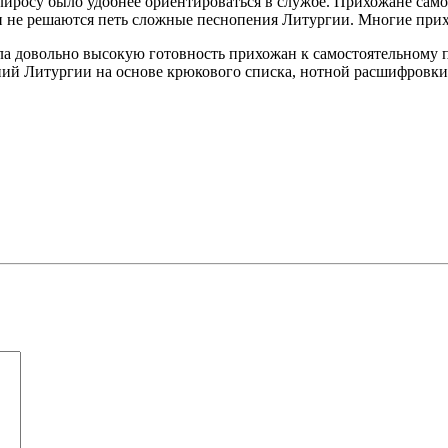
клиросу было удобнее ориентироваться в службе. Прихожане с
и не решаются петь сложные песнопения Литургии. Многие прих
а довольно высокую готовность прихожан к самостоятельному п
ний Литургии на основе крюкового списка, нотной расшифровк