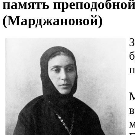
память преподобно
(Марджановой)
З
б
п
М
в
м