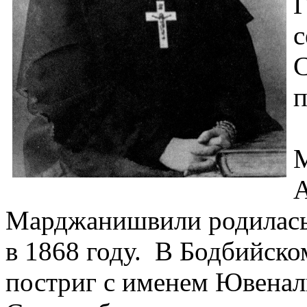
Г
с
С
п
М
А
Марджанишвили родилась 
в 1868 году. В Бодбийск
постриг с именем Ювенал