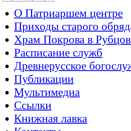
О Патриаршем центре
Приходы старого обря
Храм Покрова в Рубцов
Расписание служб
Древнерусское богослу
Публикации
Мультимедиа
Ссылки
Книжная лавка