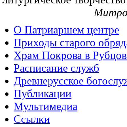
Митро
О Патриаршем центре
Приходы старого обря
Храм Покрова в Рубцов
Расписание служб
Древнерусское богослу
Публикации
Мультимедиа
Ссылки