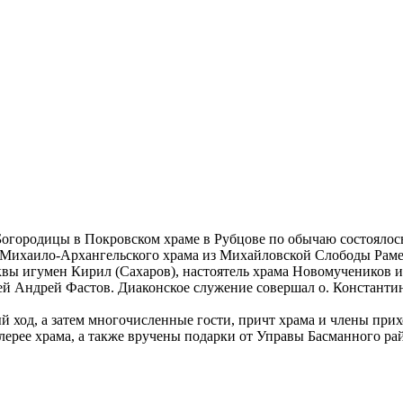
 Богородицы в Покровском храме в Рубцове по обычаю состояло
Михаило-Архангельского храма из Михайловской Слободы Раме
осквы игумен Кирил (Сахаров), настоятель храма Новомучеников
ей Андрей Фастов. Диаконское служение совершал о. Констант
 ход, а затем многочисленные гости, причт храма и члены при
рее храма, а также вручены подарки от Управы Басманного рай