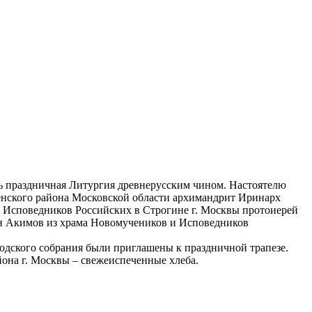
сь праздничная Литургия древнерусским чином. Настоятелю
нского района Московской области архимандрит Иринарх
 и Исповедников Российских в Строгине г. Москвы протоиерей
ин Акимов из храма Новомучеников и Исповедников
ходского собрания были приглашены к праздничной трапезе.
она г. Москвы – свежеиспеченные хлеба.